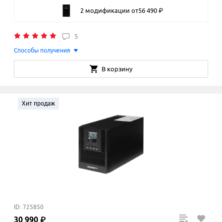
2 модификации
от
56
490
₽
5
Способы получения
В корзину
Хит продаж
ID: 725850
30
990
₽