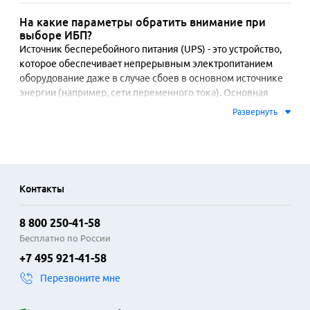
На какие параметры обратить внимание при
выборе ИБП?
Источник бесперебойного питания (UPS) - это устройство, 
которое обеспечивает непрерывным электропитанием 
оборудование даже в случае сбоев в основном источнике 
энергии (например, сети переменного тока). Основная 
цель UPS - это защита оборудования от потерь данных, 
Развернуть
повреждения устройств и временных простоев в работе. 
Некоторые ИБП обеспечивают также стабилизацию 
напряжения, что позволяет защитить оборудование от 
перепадов напряжения, которые могут привести к его 
повреждению. 
Контакты
На какие характеристики стоит обратить внимание при 
выборе ИБП:
8 800 250-41-58
Бесплатно по России
Тип ИБП;
+7 495 921-41-58
Выходная мощность (полная и активная);
Количество выходных разъёмов;
Перезвоните мне
Тип выходных разъёмов питания;
Интерфейсы.