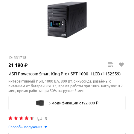
ID: 331718
21
190
₽
ИБП Powercom Smart King Pro+ SPT-1000-II LCD (1152559)
интерактивный ИБП, 1000 ВА, 800 Вт, синусоида, разъёмы с
питанием от батареи: 8xC13, время работы при 100% нагрузке: 0.7
мин, время работы при 50% нагрузке: 5
мин
3 модификации
от
22
890
₽
5
Способы получения