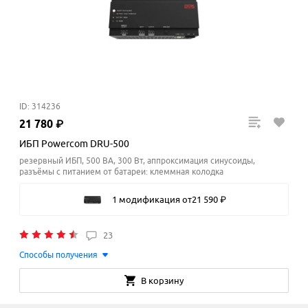
ID: 314236
21
780
₽
ИБП Powercom DRU-500
резервный ИБП, 500 ВА, 300 Вт, аппроксимация синусоиды,
разъёмы с питанием от батареи: клеммная колодка
1 модификация
от
21
590
₽
23
Способы получения
В корзину