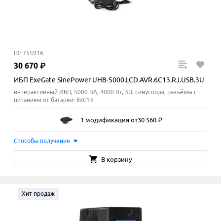
ID: 755916
30
670
₽
ИБП ExeGate SinePower UHB-5000.LCD.AVR.6C13.RJ.USB.3U
интерактивный ИБП, 5000 ВА, 4000 Вт, 3U, синусоида, разъёмы с
питанием от батареи: 8xC13
1 модификация
от
30
560
₽
Способы получения
В корзину
Хит продаж