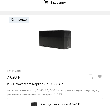
В корзину
Хит продаж
ID: 149809
7
620
₽
ИБП Powercom Raptor RPT-1000AP
интерактивный ИБП, 1000 ВА, 600 Вт, аппроксимация синусоиды,
разъёмы с питанием от батареи: 3xC13
2 модификации
от
4
370
₽