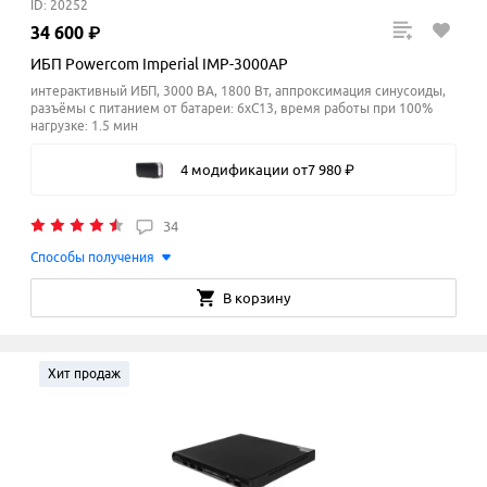
ID: 20252
34
600
₽
ИБП Powercom Imperial IMP-3000AP
интерактивный ИБП, 3000 ВА, 1800 Вт, аппроксимация синусоиды,
разъёмы с питанием от батареи: 6xC13, время работы при 100%
нагрузке: 1.5 мин
4 модификации
от
7
980
₽
34
Способы получения
В корзину
Хит продаж