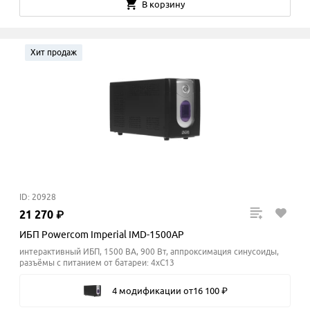
В корзину
Хит продаж
ID: 20928
21
270
₽
ИБП Powercom Imperial IMD-1500AP
интерактивный ИБП, 1500 ВА, 900 Вт, аппроксимация синусоиды,
разъёмы с питанием от батареи: 4xC13
4 модификации
от
16
100
₽