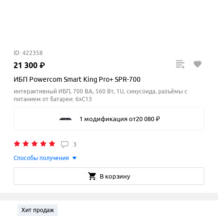
ID: 422358
21
300
₽
ИБП Powercom Smart King Pro+ SPR-700
интерактивный ИБП, 700 ВА, 560 Вт, 1U, синусоида, разъёмы с
питанием от батареи: 6xC13
1 модификация
от
20
080
₽
3
Способы получения
В корзину
Хит продаж