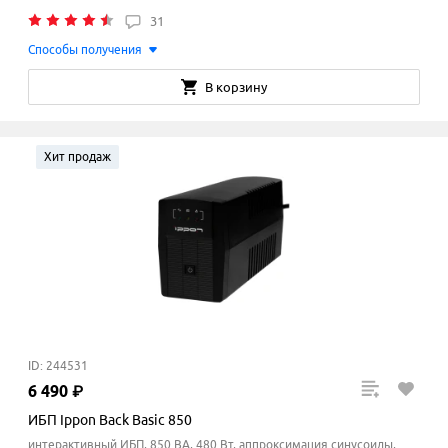
31
Способы получения
В корзину
Хит продаж
ID: 244531
6
490
₽
ИБП Ippon Back Basic 850
интерактивный ИБП, 850 ВА, 480 Вт, аппроксимация синусоиды,