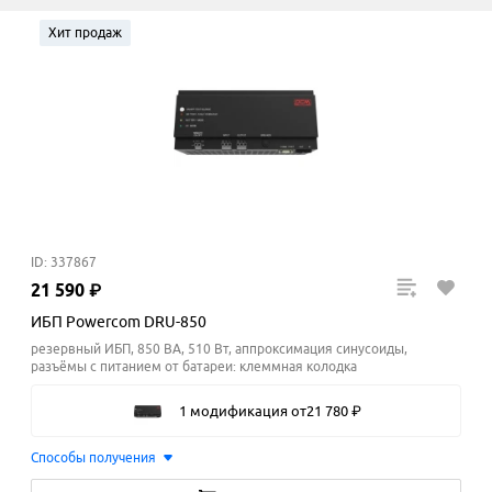
Хит продаж
ID: 337867
21
590
₽
ИБП Powercom DRU-850
резервный ИБП, 850 ВА, 510 Вт, аппроксимация синусоиды,
разъёмы с питанием от батареи: клеммная колодка
1 модификация
от
21
780
₽
Способы получения