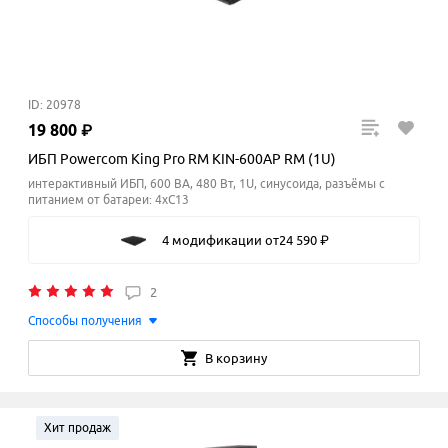
ID: 20978
19
800
₽
ИБП Powercom King Pro RM KIN-600AP RM (1U)
интерактивный ИБП, 600 ВА, 480 Вт, 1U, синусоида, разъёмы с
питанием от батареи: 4xC13
4 модификации
от
24
590
₽
2
Способы получения
В корзину
Хит продаж