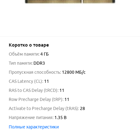
Коротко о товаре
Объём памяти
:
4 ГБ
Тип памяти
:
DDR3
Пропускная способность
:
12800
МБ/с
CAS Latency (CL)
:
11
RAS to CAS Delay (tRCD)
:
11
Row Precharge Delay (tRP)
:
11
Activate to Precharge Delay (tRAS)
:
28
Напряжение питания
:
1.35
В
Полные характеристики