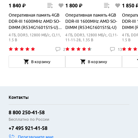
1
840
₽
1
800
₽
1
850
Оперативная память 4GB
Оперативная память 4GB
Операт
DDR-III 1600MHz AMD SO-
DDR-III 1600MHz AMD SO-
DDR-III
DIMM (R534G1601S1S-U)
DIMM (R534G1601S1SL-U)
DIMM (
OEM
RTL
4 ГБ, DDR3, 12800 МБ/с, CL11,
4 ГБ, DDR3, 12800 МБ/с, CL11-
4 ГБ, DD
1.5 В
11-11-28, 1.35 В
1.5 В
2
13
В корзину
В корзину
Контакты
8 800 250-41-58
Бесплатно по России
+7 495 921-41-58
Перезвоните мне