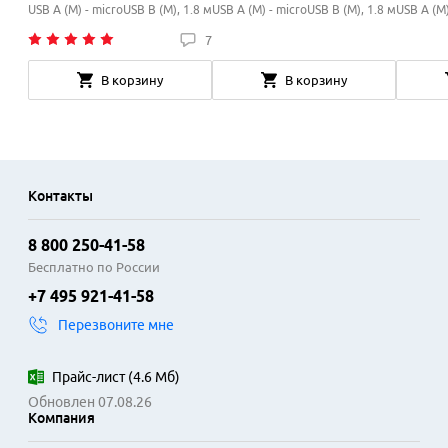
AMBM-1.8M
1.8M
USB A (M) - microUSB B (M), 1.8 м
USB A (M) - microUSB B (M), 1.8 м
USB A (M)
7
В корзину
В корзину
Контакты
8 800 250-41-58
Бесплатно по России
+7 495 921-41-58
Перезвоните мне
Прайс-лист
(
4.6 Мб
)
Обновлен 07.08.26
Компания