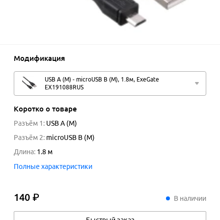
Модификация
USB A (M) - microUSB B (M), 1.8м, ExeGate
EX191088RUS
Коротко о товаре
Разъём 1
:
USB A (M)
Разъём 2
:
microUSB B (M)
Длина
:
1.8
м
Полные характеристики
140 ₽
140
₽
В наличии