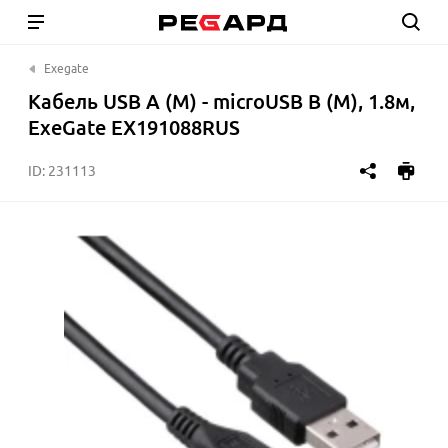
Exegate
Кабель USB A (M) - microUSB B (M), 1.8м,
ExeGate EX191088RUS
ID:
231113