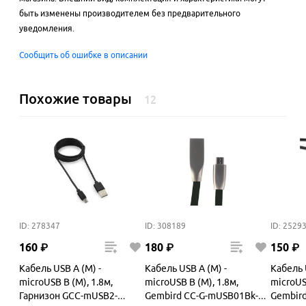
быть изменены производителем без предварительного
уведомления.
Сообщить об ошибке в описании
Похожие товары
12
ID: 278347
ID: 308189
ID: 2529
160
₽
180
₽
150
₽
Кабель USB A (M) -
Кабель USB A (M) -
Кабель 
microUSB B (M), 1.8м,
microUSB B (M), 1.8м,
microUS
Гарнизон GCC-mUSB2-
Gembird CC-G-mUSB01Bk-
Gembir