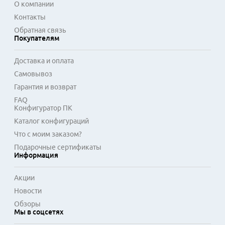
каталога подпиской Xbox Game Pass предоставляет доступ 
О компании
к сотням проектов, включая новинки в день релиза. 
Контакты
Широкий жанровый охват включает эксклюзивные 
Обратная связь
франшизы, масштабные ролевые игры, динамичные 
Покупателям
шутеры и гоночные симуляторы.
Доставка и оплата
Самовывоз
Гарантия и возврат
FAQ
Конфигуратор ПК
Каталог конфигураций
Что с моим заказом?
Подарочные сертификаты
Информация
Акции
Новости
Обзоры
Мы в соцсетях