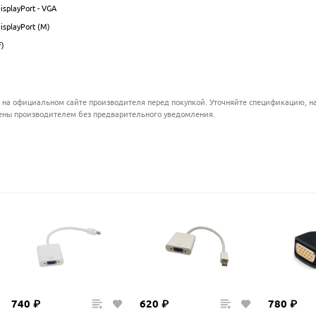
isplayPort - VGA
.................................................................................................
isplayPort (M)
.................................................................................................
F)
.................................................................................................
................................................................................................
 на официальном сайте производителя перед покупкой. Уточняйте спецификацию, на
ены производителем без предварительного уведомления.
740
₽
620
₽
780
₽