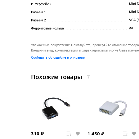
Mini D
Интерфейсы
...........................................................
Mini D
Разъём 1
...............................................................
VGA (
Разъём 2
...............................................................
да
Ферритовые кольца
...................................................
Уважаемые покупатели! Пожалуйста, проверяйте описание товара
Внешний вид, комплектация и характеристики могут быть измен
Сообщить об ошибке в описании
Похожие товары
7
310
₽
1
450
₽