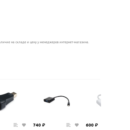
............................................
........................................
........................................
.....................................................
личие на складе и цену у менеджеров интернет-магазина.
740
₽
600
₽