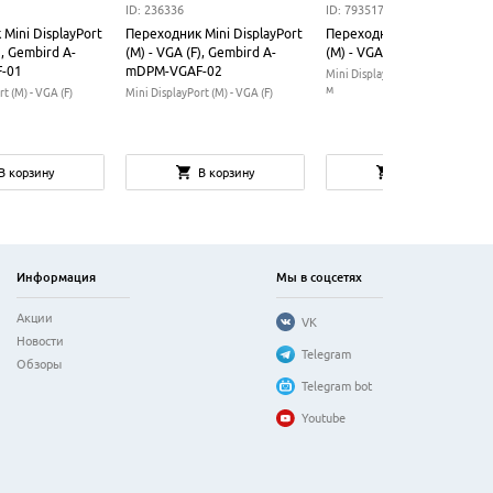
ID: 236336
ID: 793517
Mini DisplayPort
Переходник Mini DisplayPort
Переходник Mini DisplayPo
), Gembird A-
(M) - VGA (F), Gembird A-
(M) - VGA (F), KS-IS KS-524
-01
mDPM-VGAF-02
Mini DisplayPort (M) - VGA (F), 0.
м
t (M) - VGA (F)
Mini DisplayPort (M) - VGA (F)
В корзину
В корзину
В корзину
Информация
Мы в соцсетях
Акции
VK
Новости
Telegram
Обзоры
Telegram bot
Youtube