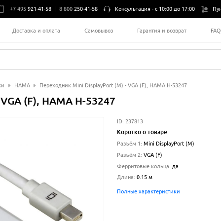
+7 495
921-41-58
|
8 800
250-41-58
Консультация -
с 10:00 до 17:00
Пу
Доставка и оплата
Самовывоз
Гарантия и возврат
FA
ки
HAMA
Переходник Mini DisplayPort (M) - VGA (F), HAMA H-53247
- VGA (F), HAMA H-53247
ID:
237813
Коротко о товаре
Разъём 1
:
Mini DisplayPort (M)
Разъём 2
:
VGA (F)
Ферритовые кольца
:
да
Длина
:
0.15
м
Полные характеристики