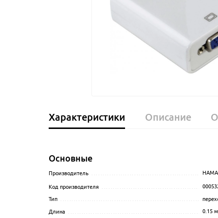
Характеристики
Описание
О
Основные
HAMA
Производитель
........................................................
00053
Код производителя
...................................................
перех
Тип
......................................................................
0.15
м
Длина
..................................................................