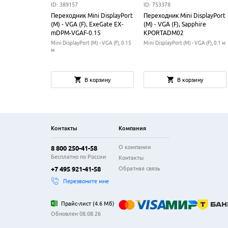
ID: 389157
ID: 753378
Переходник Mini DisplayPort
Переходник Mini DisplayPort
(M) - VGA (F), ExeGate EX-
(M) - VGA (F), Sapphire
mDPM-VGAF-0.15
KPORTADM02
Mini DisplayPort (M) - VGA (F), 0.15
Mini DisplayPort (M) - VGA (F), 0.1 м
м
В корзину
В корзину
Контакты
Компания
О компании
8 800 250-41-58
Бесплатно по России
Контакты
Обратная связь
+7 495 921-41-58
Перезвоните мне
Прайс-лист
(
4.6 Мб
)
Обновлен 08.08.26