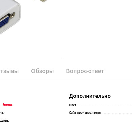
тзывы
Обзоры
Вопрос-ответ
Дополнительно
.................................................................................................
Цвет
.......................................
Сайт производителя
.....................
247
.................................................................................................
одник
................................................................................................
.................................................................................................