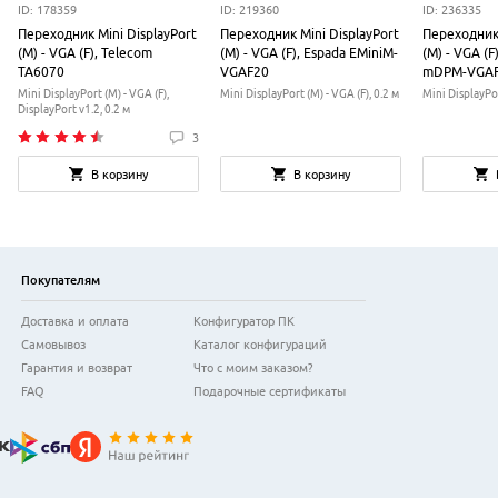
ID: 178359
ID: 219360
ID: 236335
Переходник Mini DisplayPort
Переходник Mini DisplayPort
Переходник 
(M) - VGA (F), Telecom
(M) - VGA (F), Espada EMiniM-
(M) - VGA (F
TA6070
VGAF20
mDPM-VGAF
Mini DisplayPort (M) - VGA (F),
Mini DisplayPort (M) - VGA (F), 0.2 м
Mini DisplayPor
DisplayPort v1.2, 0.2 м
3
В корзину
В корзину
Покупателям
Доставка и оплата
Конфигуратор ПК
Самовывоз
Каталог конфигураций
Гарантия и возврат
Что с моим заказом?
FAQ
Подарочные сертификаты