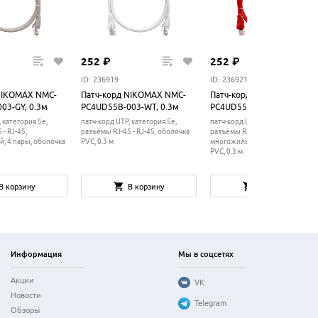
252
₽
252
₽
ID: 236919
ID: 236921
NIKOMAX NMC-
Патч-корд NIKOMAX NMC-
Патч-корд NIKOMAX NMC-
03-GY, 0.3м
PC4UD55B-003-WT, 0.3м
PC4UD55B-003-RD, 0.3м
 категория 5e,
патч-корд UTP, категория 5e,
патч-корд UTP, категория 5e,
- RJ-45,
разъёмы RJ-45 - RJ-45, оболочка
разъёмы RJ-45 - RJ-45,
, 4 пары, оболочка
PVC, 0.3 м
многожильный, 4 пары, оболоч
PVC, 0.3 м
В корзину
В корзину
В корзину
Информация
Мы в соцсетях
Акции
VK
Новости
Telegram
Обзоры