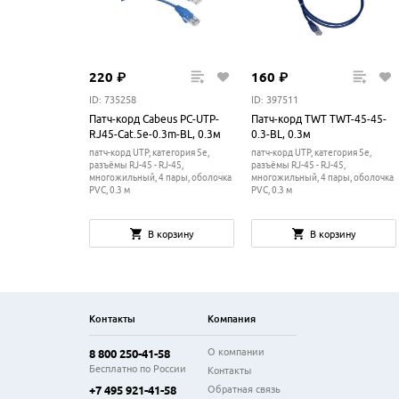
220
₽
160
₽
ID: 735258
ID: 397511
Патч-корд Cabeus PC-UTP-
Патч-корд TWT TWT-45-45-
RJ45-Cat.5e-0.3m-BL, 0.3м
0.3-BL, 0.3м
патч-корд UTP, категория 5e,
патч-корд UTP, категория 5e,
разъёмы RJ-45 - RJ-45,
разъёмы RJ-45 - RJ-45,
многожильный, 4 пары, оболочка
многожильный, 4 пары, оболочка
PVC, 0.3 м
PVC, 0.3 м
В корзину
В корзину
Контакты
Компания
О компании
8 800 250-41-58
Бесплатно по России
Контакты
Обратная связь
+7 495 921-41-58