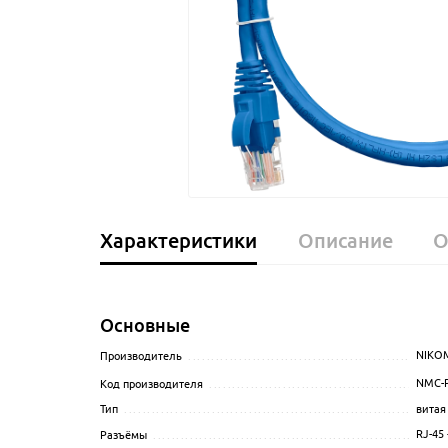
Характеристики
Описание
О
Основные
NIKO
Производитель
........................................................
NMC-P
Код производителя
...................................................
витая
Тип
......................................................................
RJ-45 
Разъёмы
...............................................................