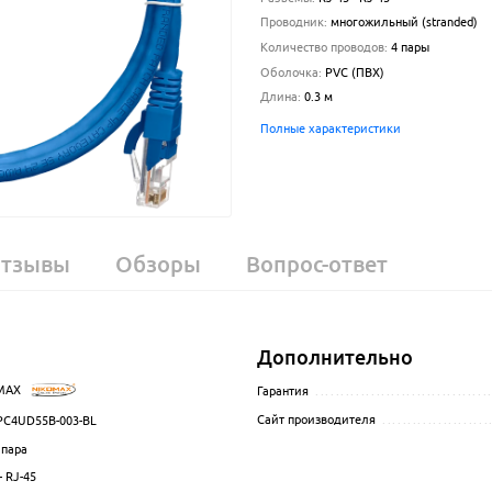
Проводник
:
многожильный (stranded)
Количество проводов
:
4 пары
Оболочка
:
PVC (ПВХ)
Длина
:
0.3
м
Полные характеристики
тзывы
Обзоры
Вопрос-ответ
Дополнительно
MAX
.................................................................................................
Гарантия
..................................
Сайт производителя
.....................
C4UD55B-003-BL
.................................................................................................
 пара
................................................................................................
- RJ-45
.................................................................................................