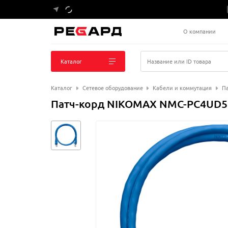
О компании
Каталог
Название или ID товара
Каталог
Сетевое оборудование
Кабели и коммутация
Па
Патч-корд NIKOMAX NMC-PC4UD55