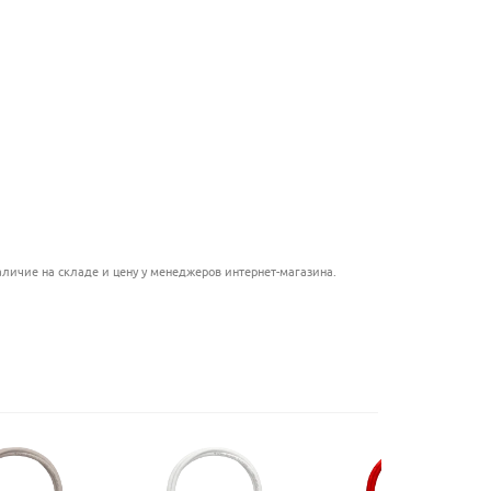
.....................................
.........................................
...............................................
..........................................
......................................................
.........................................
.................................................
...................................
личие на складе и цену у менеджеров интернет-магазина.