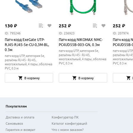
130
₽
252
₽
252
₽
ID: 795246
ID: 236923
ID: 207974
Патч-корд ExeGate UTP-
Патч-корд NIKOMAX NMC-
Патч-корд 
RJ45-RJ45-5e-CU-0,3M-BL,
PC4UD55B-003-GN, 0.3м
PC4UD55B-0
0.3м
патч-корд UTP, категория 5e,
патч-корд UTP,
разъёмы RJ-45 - RJ-45,
разъёмы RJ-45 
патч-корд UTP, категория 5e,
многожильный, 4 пары, оболочка
многожильный
разъёмы RJ-45 - RJ-45,
PVC, 0.3 м
PVC, 0.3 м
многожильный, 4 пары, оболочка
PVC, 0.3 м
В корзину
В корзину
Покупателям
Доставка и оплата
Конфигуратор ПК
Самовывоз
Каталог конфигураций
Гарантия и возврат
Что с моим заказом?