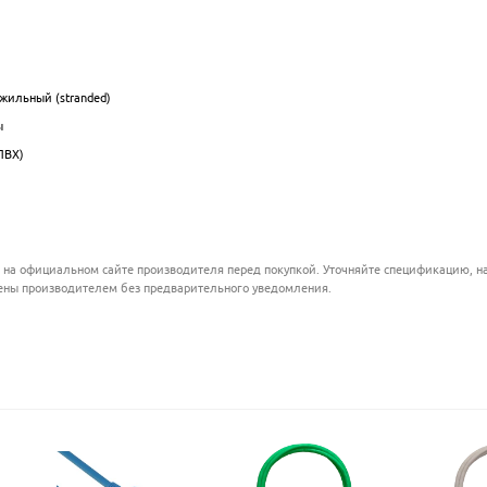
.................................................................................................
.................................................................................................
.................................................................................................
жильный (stranded)
.................................................................................................
ы
.................................................................................................
ПВХ)
.................................................................................................
.................................................................................................
.................................................................................................
 на официальном сайте производителя перед покупкой. Уточняйте спецификацию, на
ены производителем без предварительного уведомления.