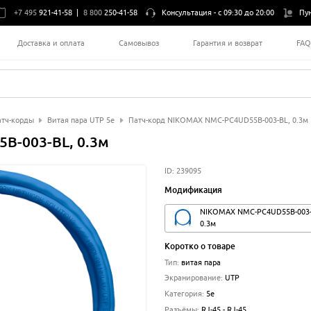
+7 495
921-41-58
|
8 800
250-41-58
Консультация -
с 09:30 до 20:00
Пу
Доставка и оплата
Самовывоз
Гарантия и возврат
FA
тч-корды
Витая пара UTP 5e
Патч-корд NIKOMAX NMC-PC4UD55B-003-BL, 0.3м
B-003-BL, 0.3м
ID:
239095
Модификация
NIKOMAX NMC-PC4UD55B-003-
0.3м
Коротко о товаре
Тип
:
витая пара
Экранирование
:
UTP
Категория
:
5e
Разъёмы
:
RJ-45 - RJ-45