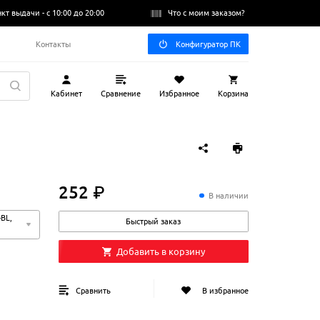
нкт выдачи -
с 10:00 до 20:00
Что с моим заказом?
Q
Контакты
Конфигуратор ПК
Кабинет
Сравнение
Избранное
Корзина
252 ₽
252
₽
В наличии
BL,
Быстрый заказ
Добавить в корзину
Сравнить
В избранное