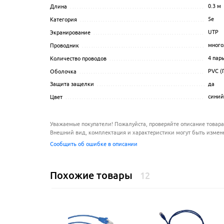
0.3
м
Длина
..................................................................
5e
Категория
..............................................................
UTP
Экранирование
........................................................
много
Проводник
.............................................................
4 пар
Количество проводов
.................................................
PVC (
Оболочка
..............................................................
да
Защита защелки
......................................................
синий
Цвет
....................................................................
Уважаемые покупатели! Пожалуйста, проверяйте описание товара
Внешний вид, комплектация и характеристики могут быть измен
Сообщить об ошибке в описании
Похожие товары
12