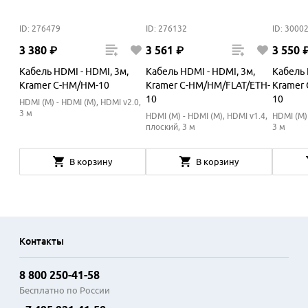
ID: 276479
ID: 276132
ID: 3000
3
380
₽
3
561
₽
3
550
Кабель HDMI - HDMI, 3м,
Кабель HDMI - HDMI, 3м,
Кабель 
Kramer C-HM/HM-10
Kramer C-HM/HM/FLAT/ETH-
Kramer
10
10
HDMI (M) - HDMI (M), HDMI v2.0,
3 м
HDMI (M) - HDMI (M), HDMI v1.4,
HDMI (M) 
плоский, 3 м
3 м
В корзину
В корзину
Контакты
8 800 250-41-58
Бесплатно по России