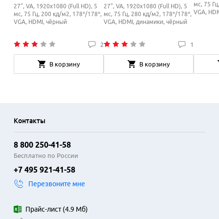
мс, 75 Гц
27", VA, 1920x1080 (Full HD), 5
27", VA, 1920x1080 (Full HD), 5
VGA, HDM
мс, 75 Гц, 200 кд/м2, 178°/178°,
мс, 75 Гц, 280 кд/м2, 178°/178°,
VGA, HDMI, чёрный
VGA, HDMI, динамики, чёрный
2
1
В корзину
В корзину
Контакты
8 800 250-41-58
Бесплатно по России
+7 495 921-41-58
Перезвоните мне
Прайс-лист
(
4.9 Мб
)