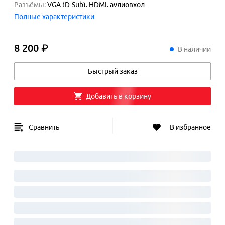
Разъёмы
:
VGA (D-Sub), HDMI, аудиовход
Полные характеристики
Встроенные динамики
:
да
Цвет
:
чёрный
8 200 ₽
8
200
₽
В наличии
Быстрый заказ
Добавить в корзину
Сравнить
В избранное