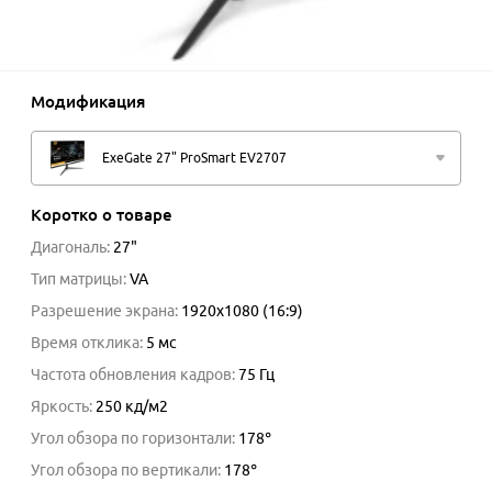
Модификация
ExeGate 27" ProSmart EV2707
Коротко о товаре
Диагональ
:
27
"
Тип матрицы
:
VA
Разрешение экрана
:
1920x1080 (16:9)
Время отклика
:
5
мс
Частота обновления кадров
:
75
Гц
Яркость
:
250
кд/м2
Угол обзора по горизонтали
:
178
°
Угол обзора по вертикали
:
178
°