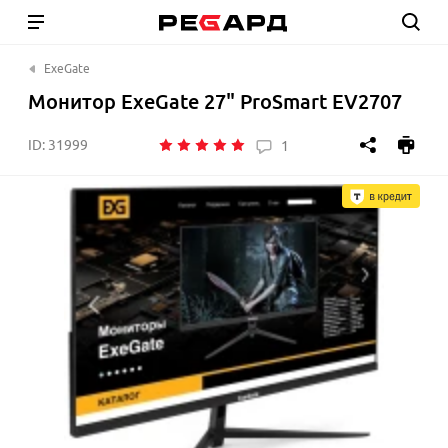
ExeGate
Монитор ExeGate 27" ProSmart EV2707
ID:
31999
1