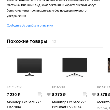
магазина. Внешний вид, комплектация и характеристики могут
быть изменены производителем без предварительного
уведомления.
Сообщить об ошибке в описании
Похожие товары
12
ID: 710710
ID: 32018
ID: 3311
7
230
₽
8
270
₽
8
870
Монитор ExeGate 27"
Монитор ExeGate 27"
Монито
EB2700A
ProSmart EV2707A
27", VA, 