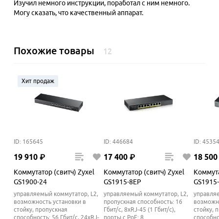
Изучил немного инструкции, поработал с ним немного.
Могу сказать, что качественный аппарат.
Похожие товары
12
Хит продаж
ID: 165645
ID: 446684
ID: 4535
19
910
₽
17
400
₽
18
500
Коммутатор (свитч) Zyxel
Коммутатор (свитч) Zyxel
Коммута
GS1900-24
GS1915-8EP
GS1915-
управляемый коммутатор, L2,
управляемый коммутатор, L2,
управляе
возможность установки в
пропускная способность: 16
возможно
стойку, пропускная
Гбит/с, 8xRJ-45 (1 Гбит/с),
стойку, 
способность: 56 Гбит/с, 24xRJ-
порты с PoE: 8
способно