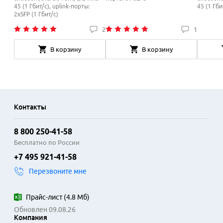
45 (1 Гбит/с), uplink-порты:
45 (1 Гби
2xSFP (1 Гбит/с)
2
1
В корзину
В корзину
Контакты
8 800 250-41-58
Бесплатно по России
+7 495 921-41-58
Перезвоните мне
Прайс-лист
(
4.8 Мб
)
Обновлен 09.08.26
Компания