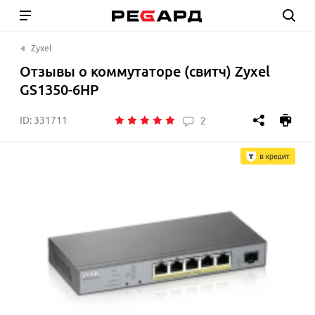
Zyxel
Отзывы о коммутаторе (свитч) Zyxel
GS1350-6HP
ID:
331711
2