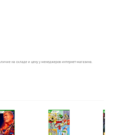
............................................
.........................................................
.............................................
.............................................
................................................................
личие на складе и цену у менеджеров интернет-магазина.