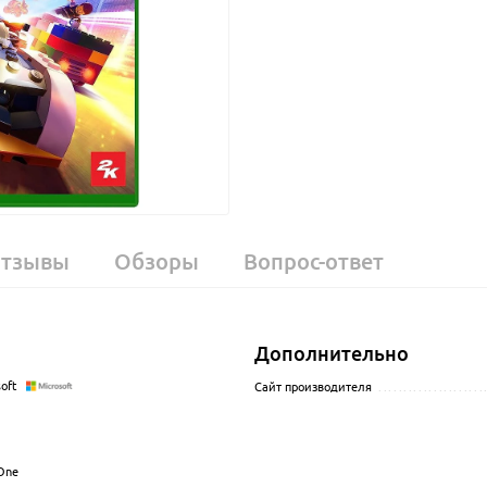
тзывы
Обзоры
Вопрос-ответ
Дополнительно
oft
.................................................................................................
Сайт производителя
.....................
................................................................................................
.................................................................................................
One
.................................................................................................