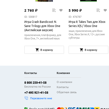
2
760
₽
5
990
₽
ID: 500817
ID: 476787
Игра Crash Bandicoot N.
Игра It Takes Two для Xbox
Sane Trilogy для Xbox One
Series X|S / Xbox One
(Английская версия)
экшн, приключения, для Xbox
One, Xbox Series X, 12+, русские
приключения, платформер, для
субтитры
Xbox One, 7+, английский язык
В корзину
В корзину
Контакты
Компания
О компании
8 800 250-41-58
Бесплатно по России
Контакты
Обратная связь
+7 495 921-41-58
Перезвоните мне
Прайс-лист
(
4.8 Мб
)