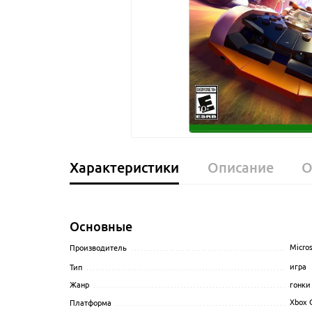
Характеристики
Описание
О
Основные
Micros
Производитель
........................................................
игра
Тип
......................................................................
гонки
Жанр
...................................................................
Xbox 
Платформа
............................................................