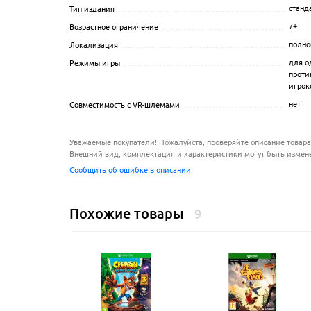
станд
Тип издания
...........................................................
7+
Возрастное ограничение
..............................................
полно
Локализация
..........................................................
для о
Режимы игры
..........................................................
проти
игроко
нет
Совместимость с VR-шлемами
.......................................
Уважаемые покупатели! Пожалуйста, проверяйте описание товара
Внешний вид, комплектация и характеристики могут быть измен
Сообщить об ошибке в описании
Похожие товары
9