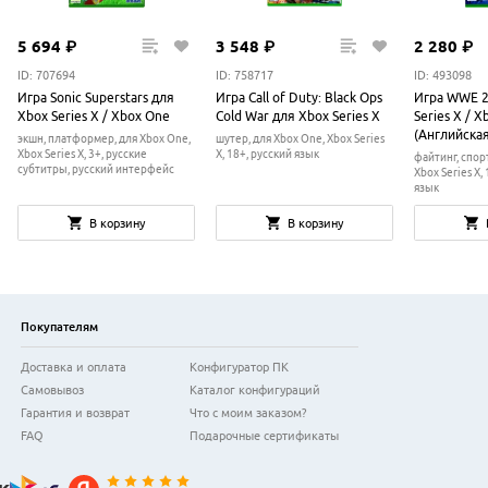
5
694
₽
3
548
₽
2
280
₽
ID: 707694
ID: 758717
ID: 493098
Игра Sonic Superstars для
Игра Call of Duty: Black Ops
Игра WWE 2
Xbox Series X / Xbox One
Cold War для Xbox Series X
Series X / 
(Английска
экшн, платформер, для Xbox One,
шутер, для Xbox One, Xbox Series
Xbox Series X, 3+, русские
X, 18+, русский язык
файтинг, спор
субтитры, русский интерфейс
Xbox Series X,
язык
В корзину
В корзину
Покупателям
Доставка и оплата
Конфигуратор ПК
Самовывоз
Каталог конфигураций
Гарантия и возврат
Что с моим заказом?
FAQ
Подарочные сертификаты