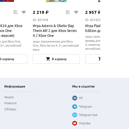
2
219
₽
2
957
₽
ID: 651418
ID: 651423
K24 для Xbox
Игра Asterix & Obelix Slap
Игра Flashback 2 Limited
Xbox One
Them All! 2 для Xbox Series
Edition для Xbox Series X
я версия)
X / Xbox One
экшн, приключения, ролевая игр
аркада, для Xbox One, Xbox Seri
т, для Xbox One,
экшн, приключения, для Xbox
X, лимитированное издание, 16
 16+, английский
One, Xbox Series X, 3+, английский
английский язык
язык
В корзину
В корзину
В корзину
Информация
Мы в соцсетях
Акции
VK
Новости
Telegram
Обзоры
Telegram bot
Youtube