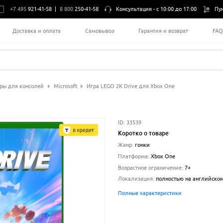
+7 495
921-41-58
|
8 800
250-41-58
Консультация -
с 10:00 до 17:00
Пу
Доставка и оплата
Самовывоз
Гарантия и возврат
FA
ры для консолей
Microsoft
Игра LEGO 2K Drive для Xbox One
ID:
33539
Коротко о товаре
Жанр
:
гонки
Платформа
:
Xbox One
Возрастное ограничение
:
7+
Локализация
:
полностью на английско
Полные характеристики