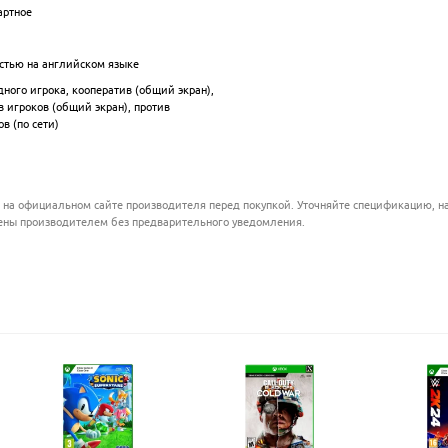
артное
.................................................................................................
.................................................................................................
стью на английском языке
.................................................................................................
дного игрока, кооператив (общий экран),
.................................................................................................
в игроков (общий экран), против
в (по сети)
.................................................................................................
 на официальном сайте производителя перед покупкой. Уточняйте спецификацию, на
ены производителем без предварительного уведомления.