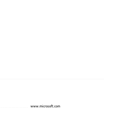
www.microsoft.com
...............................................
.................................................................................................
..................................
....................................
...........................................