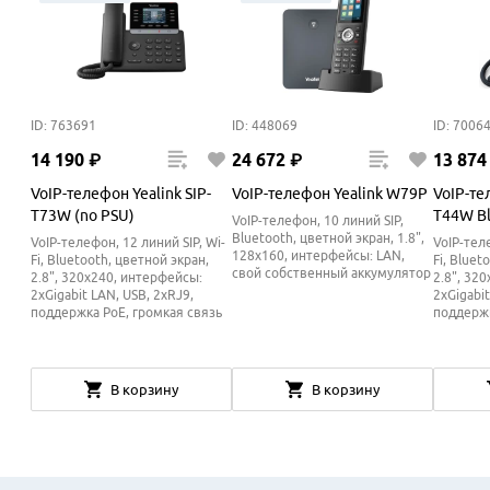
ID: 763691
ID: 448069
ID: 7006
14
190
₽
24
672
₽
13
874
VoIP-телефон Yealink SIP-
VoIP-телефон Yealink W79P
VoIP-те
T73W (no PSU)
T44W Bl
VoIP-телефон, 10 линий SIP,
Bluetooth, цветной экран, 1.8",
VoIP-телефон, 12 линий SIP, Wi-
VoIP-теле
128x160, интерфейсы: LAN,
Fi, Bluetooth, цветной экран,
Fi, Bluet
свой собственный аккумулятор
2.8", 320x240, интерфейсы:
2.8", 32
2xGigabit LAN, USB, 2xRJ9,
2xGigabit
поддержка PoE, громкая связь
поддерж
В корзину
В корзину