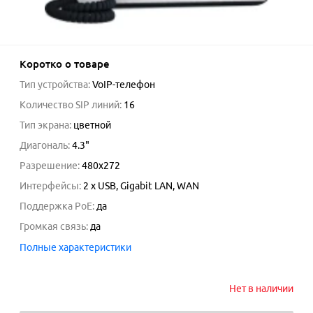
Коротко о товаре
Тип устройства
:
VoIP-телефон
Количество SIP линий
:
16
Тип экрана
:
цветной
Диагональ
:
4.3
"
Разрешение
:
480x272
Интерфейсы
:
2 x USB, Gigabit LAN, WAN
Поддержка PoE
:
да
Громкая связь
:
да
Полные характеристики
Нет в наличии