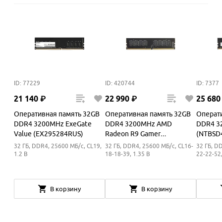
ID: 77229
ID: 420744
ID: 7377
21
140
₽
22
990
₽
25
680
Оперативная память 32GB
Оперативная память 32GB
Операт
DDR4 3200MHz ExeGate
DDR4 3200MHz AMD
DDR4 32
Value (EX295284RUS)
Radeon R9 Gamer
(NTBSD
(R9432G3206U2S-U)
32 ГБ, DDR4, 25600 МБ/с, CL19,
32 ГБ, DDR4, 25600 МБ/с, CL16-
32 ГБ, D
1.2 В
18-18-39, 1.35 В
22-22-52,
В корзину
В корзину