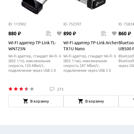
ID: 113902
ID: 752597
ID: 7583
880
₽
890
₽
860
₽
Wi-Fi адаптер TP-Link TL-
Wi-Fi адаптер TP-Link Archer
Bluetoo
WN725N
TX1U Nano
UB500 
Wi-Fi адаптер, стандарт Wi-Fi: 4
Wi-Fi адаптер, стандарт Wi-Fi: 6
Bluetoot
(802.11n), максимальная
(802.11ax), максимальная
Bluetoot
скорость 150 Мбит/с,
скорость 287 Мбит/с,
через US
подключение через USB 2.0
подключение через USB 2.0
273
В корзину
В корзину