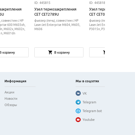
ID: 445815
ID: 445818
закрепления
Узел термозакрепления
Узел термозакрепления
6U
CET CET2789U
CET CET0202
, совместим с HP
фьюзер (печь), совместим с HP
фьюзер (печь), совместим с HP
rprise 600 M603xh,
LaserJet Enterprise M604, M605,
LaserJet Enterprise P3015x,
n, M602x, M602n,
M606
P3015n, P3015dn, P3015d, P301
n, M601dn
В корзину
В корзину
В корзину
Информация
Мы в соцсетях
Акции
VK
Новости
Telegram
Обзоры
Telegram bot
Youtube