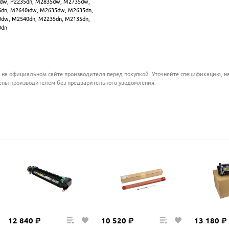
dw, P2235dn, M2835dw, M2735dw,
dn, M2640idw, M2635dw, M2635dn,
dw, M2540dn, M2235dn, M2135dn,
0dn
 на официальном сайте производителя перед покупкой. Уточняйте спецификацию, на
ены производителем без предварительного уведомления.
12
840
₽
10
520
₽
13
180
₽