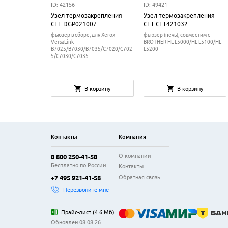
ID: 42156
ID: 49421
Узел термозакрепления
Узел термозакрепления
CET DGP021007
CET CET421032
фьюзер в сборе, для Xerox
фьюзер (печь), совместим с
VersaLink
BROTHER HL-L5000/HL-L5100/HL-
B7025/B7030/B7035/C7020/C702
L5200
5/C7030/C7035
В корзину
В корзину
Контакты
Компания
О компании
8 800 250-41-58
Бесплатно по России
Контакты
Обратная связь
+7 495 921-41-58
Перезвоните мне
Прайс-лист
(
4.6 Мб
)
Обновлен 08.08.26