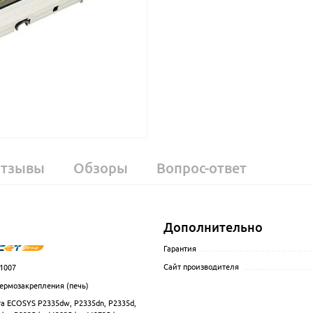
тзывы
Обзоры
Вопрос-ответ
Дополнительно
.................................................................................................
Гарантия
..................................
Сайт производителя
.....................
1007
.................................................................................................
термозакрепления (печь)
.................................................................................................
ra ECOSYS P2335dw, P2335dn, P2335d,
.................................................................................................