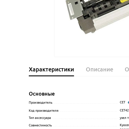
Характеристики
Описание
О
Основные
CET
Производитель
........................................................
CET42
Код производителя
...................................................
узел 
Тип аксессуара
.........................................................
Kyoce
Совместимость
........................................................