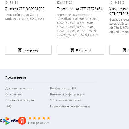
ID: 78134
ID: 445129
ID: 445813
Фьюзер CET DGP021009
Термоплёнка CET CET7845U
Узел термо
CET CET243
печка в сборе, для Xerox
термоплёнка для Kyocera
WorkCentre 5325/5330/5335
TASKalfa 6053ci, 6052ci, 6003i,
фьюзер (печь)
6002i, 5053ci, 5052ci, 5003i,
LaserJet Ente
5002i, 4053ci, 4052ci, 4003i,
M603n, M603d
4002i, 3553ci, 3552ci, 3253ci,
M602dn, M601
3252ci, 2553ci, 2552ci, ECOSYS
P8060cdn, M8228cidn,
M8224cidn, M8130cidn,
M8124cidn
В корзину
В корзину
Покупателям
Доставка и оплата
Конфигуратор ПК
Самовывоз
Каталог конфигураций
Гарантия и возврат
Что с моим заказом?
FAQ
Подарочные сертификаты