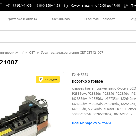
+7 495
921-41-58
|
8 800
250-41-58
Консультация -
с 10:00 до 17:00
Пу
Доставка и оплата
Самовывоз
Гарантия и возврат
FA
интеров и МФУ
CET
Узел термозакрепления CET CET421007
421007
ID:
445853
Коротко о товаре
фьюзер (печь), совместим с Kyocera EC
P2335dw, P2335dn, P2335d, P2235dw, P2
M2835dw, M2735dw, M2735dn, M2640idw
M2635dw, M2635dn, M2540dw, M2540dn,
M2135dn, M2040dn, аналог FK-1150 2RV9
302RV93050, 302RV93054, 302RV93055
Полные характеристики