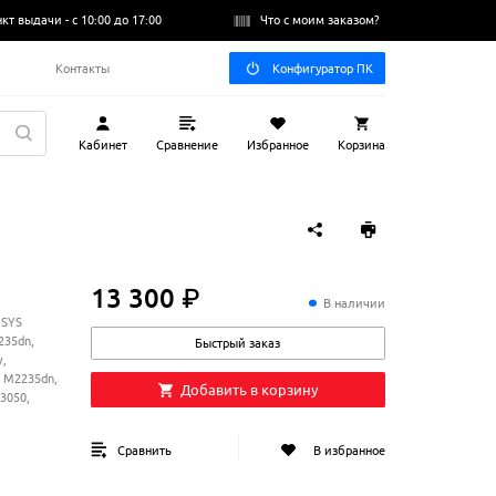
нкт выдачи -
с 10:00 до 17:00
Что с моим заказом?
Q
Контакты
Конфигуратор ПК
Кабинет
Сравнение
Избранное
Корзина
13 300 ₽
13
300
₽
В наличии
OSYS
235dn,
Быстрый заказ
,
 M2235dn,
Добавить в корзину
3050,
Сравнить
В избранное