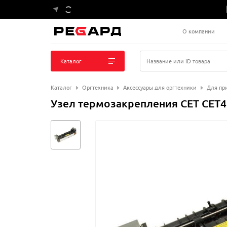
О компании
Каталог
Название или ID товара
Каталог
Оргтехника
Аксессуары для оргтехники
Для пр
Узел термозакрепления CET CET