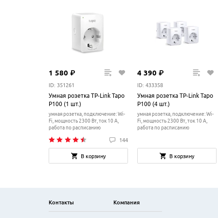
1
580
₽
4
390
₽
ID: 351261
ID: 433358
Умная розетка TP-Link Tapo
Умная розетка TP-Link Tapo
P100 (1 шт.)
P100 (4 шт.)
умная розетка, подключение: Wi-
умная розетка, подключение: Wi-
Fi, мощность 2300 Вт, ток 10 A,
Fi, мощность 2300 Вт, ток 10 A,
работа по расписанию
работа по расписанию
144
В корзину
В корзину
Контакты
Компания