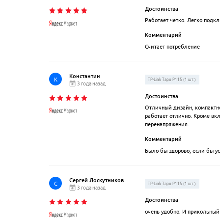
Достоинства
Работает четко. Легко подкл
Комментарий
Считает потребление
Константин
К
TP-Link Tapo P115 (1 шт.)
3 года назад
Достоинства
Отличный дизайн, компактнос
работает отлично. Кроме вк
перенапряжения.
Комментарий
Было бы здорово, если бы ус
Сергей Лоскутников
С
TP-Link Tapo P115 (1 шт.)
3 года назад
Достоинства
очень удобно. И прикольны