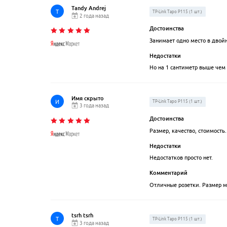
Tandy Andrej
T
TP-Link Tapo P115 (1 шт.)
2 года назад
Достоинства
Занимает одно место в двой
Недостатки
Но на 1 сантиметр выше чем 
Имя скрыто
И
TP-Link Tapo P115 (1 шт.)
3 года назад
Достоинства
Размер, качество, стоимость.
Недостатки
Недостатков просто нет.
Комментарий
Отличные розетки. Размер м
tsrh tsrh
T
TP-Link Tapo P115 (1 шт.)
3 года назад