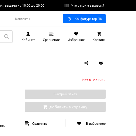
нкт выдачи -
с 10:00 до 20:00
Что с моим заказом?
Q
Контакты
Конфигуратор ПК
Кабинет
Сравнение
Избранное
Корзина
Нет в наличии
Быстрый заказ
Добавить в корзину
Сравнить
В избранное
рии,