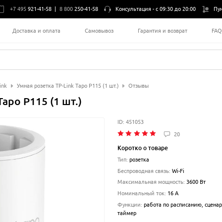
+7 495
921-41-58
|
8 800
250-41-58
Консультация -
с 09:30 до 20:00
Пу
Доставка и оплата
Самовывоз
Гарантия и возврат
FA
ink
Умная розетка TP-Link Tapo P115 (1 шт.)
Отзывы
apo P115 (1 шт.)
ID:
451053
20
Коротко о товаре
Тип
:
розетка
Беспроводная связь
:
Wi-Fi
Максимальная мощность
:
3600
Вт
Номинальный ток
:
16
A
Функции
:
работа по расписанию, сцена
таймер