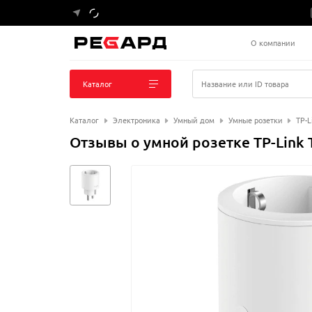
О компании
Каталог
Название или ID товара
Каталог
Электроника
Умный дом
Умные розетки
TP-L
Отзывы о умной розетке TP-Link T