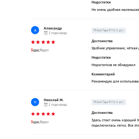
Недостатки
Не очень удобная маленькая
Александр
А
TP-Link Tapo P115 (1 шт.)
2 года назад
Достоинства
Удобное управление, чёткая 
Недостатки
Недостатков не обнаружил
Комментарий
Рекомендую для использова
Николай М.
Н
TP-Link Tapo P115 (1 шт.)
2 года назад
Достоинства
Здесь стоит очень хороший W
подключилась легко. Все эт