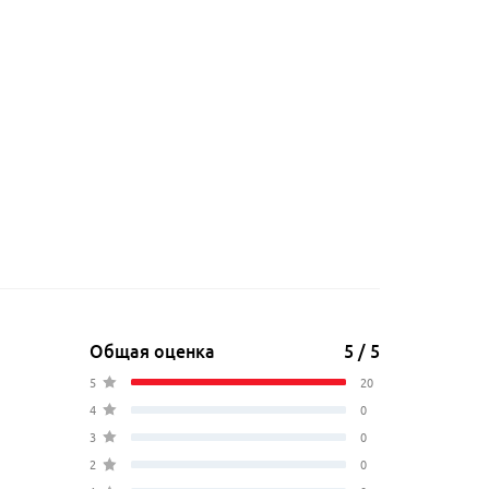
Общая оценка
5 / 5
5
20
4
0
3
0
2
0