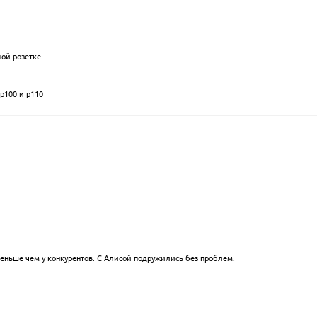
ной розетке
p100 и p110
еньше чем у конкурентов. С Алисой подружились без проблем.