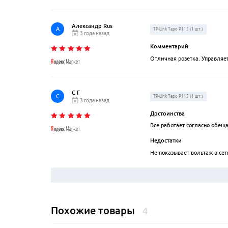
Александр Rus
А
TP-Link Tapo P115 (1 шт.)
3 года назад
Комментарий
Отличная розетка. Управляе
С Г
С
TP-Link Tapo P115 (1 шт.)
3 года назад
Достоинства
Все работает согласно обещ
Недостатки
Не показывает вольтаж в сет
Похожие товары
4