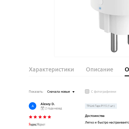
Характеристики
Описание
О
Показать:
Сначала новые
С фотографиями
Alexey D.
A
TP-Link Tapo P115 (1 шт.)
2 года назад
Достоинства
Легко и быстро настраивает