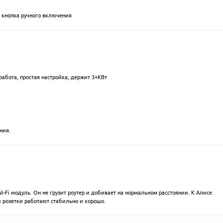
 кнопка ручного включения
работа, простая настройка, держит 3+КВт
ния.
i-Fi модуль. Он не грузит роутер и добивает на нормальном расстоянии. К Алисе
и розетки работают стабильно и хорошо.