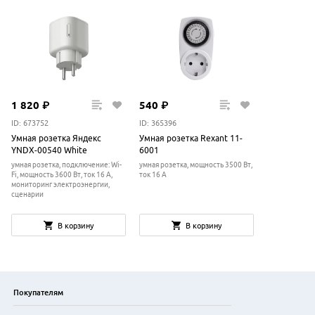
1
820
₽
540
₽
ID: 673752
ID: 365396
Умная розетка Яндекс
Умная розетка Rexant 11-
YNDX-00540 White
6001
умная розетка, подключение: Wi-
умная розетка, мощность 3500 Вт,
Fi, мощность 3600 Вт, ток 16 A,
ток 16 A
мониторинг электроэнергии,
сценарии
В корзину
В корзину
Покупателям