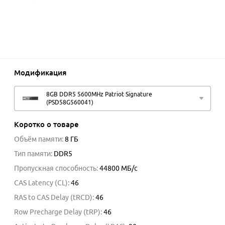
Модификация
8GB DDR5 5600MHz Patriot Signature
(PSD58G560041)
Коротко о товаре
Объём памяти
:
8 ГБ
Тип памяти
:
DDR5
Пропускная способность
:
44800
МБ/с
CAS Latency (CL)
:
46
RAS to CAS Delay (tRCD)
:
46
Row Precharge Delay (tRP)
:
46