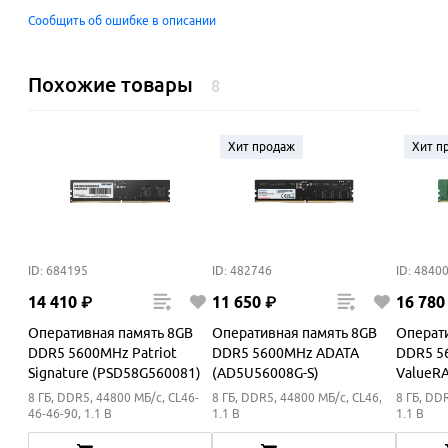
Сообщить об ошибке в описании
Похожие товары
8
Хит продаж
Хит п
ID: 684195
ID: 482746
ID: 4840
14
410
₽
11
650
₽
16
780
Оперативная память 8GB
Оперативная память 8GB
Операт
DDR5 5600MHz Patriot
DDR5 5600MHz ADATA
DDR5 5
Signature (PSD58G560081)
(AD5U56008G-S)
ValueR
8 ГБ, DDR5, 44800 МБ/с, CL46-
8 ГБ, DDR5, 44800 МБ/с, CL46,
8 ГБ, DD
46-46-90, 1.1 В
1.1 В
1.1 В