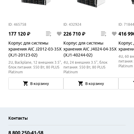
ID: 465758
ID: 432924
ID: 7184
177
120
₽
226
710
₽
416
99
Корпус для системы
Корпус для системы
Корпус
хранения AIC J2012-03-35X
хранения AIC J4024-04-35X
хранени
(XJ1-20123-02)
(XJ1-40244-02)
4U, 60 в
питания:
2U, Backplane, 12 внешних 3.5",
4U, 24 внешних 3.5", блок
Platinum
блок питания: 550 Вт, 80 PLUS
питания: 550 Вт, 80 PLUS
Platinum
Platinum
В корзину
В корзину
Контакты
8 800 250-41-58