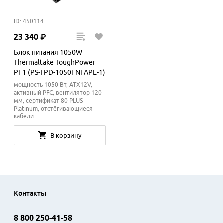
ID: 450114
23
340
₽
Блок питания 1050W
Thermaltake ToughPower
PF1 (PS-TPD-1050FNFAPE-1)
мощность 1050 Вт, ATX12V,
активный PFC, вентилятор 120
мм, cертификат 80 PLUS
Platinum, отстёгивающиеся
кабели
В корзину
Контакты
8 800 250-41-58