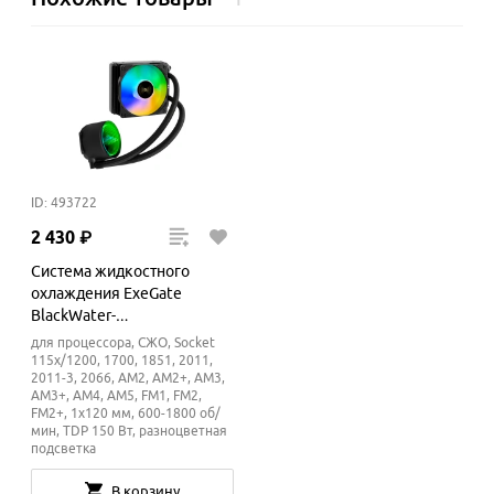
ID: 493722
2
430
₽
Система жидкостного
охлаждения ExeGate
BlackWater-
120V3.PWM.ARGB
для процессора, СЖО, Socket
115x/1200, 1700, 1851, 2011,
2011-3, 2066, AM2, AM2+, AM3,
AM3+, AM4, AM5, FM1, FM2,
FM2+, 1x120 мм, 600-1800 об/
мин, TDP 150 Вт, разноцветная
подсветка
В корзину