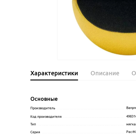
Характеристики
Описание
О
Основные
Banpr
Производитель
........................................................
49831
Код производителя
...................................................
мягка
Тип
......................................................................
Pac-M
Серия
...................................................................