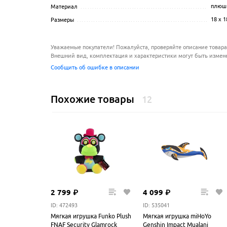
плюш
Материал
..............................................................
18 х 1
Размеры
................................................................
Уважаемые покупатели! Пожалуйста, проверяйте описание товара
Внешний вид, комплектация и характеристики могут быть измен
Сообщить об ошибке в описании
Похожие товары
12
2
799
₽
4
099
₽
ID: 472493
ID: 535041
Мягкая игрушка Funko Plush
Мягкая игрушка miHoYo
FNAF Security Glamrock
Genshin Impact Mualani