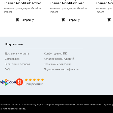
Themed Mondstadt Amber
Themed Mondstadt Jean
Themed Mon
мягкая игрушка, серия: Genshin
мягкая игрушка, серия: Genshin
мягкая игрушк
Impact
Impact
Impact
В корзину
В корзину
Покупателям
Доставка и оплата
Конфигуратор ПК
Самовывоз
Каталог конфигураций
Гарантия и возврат
Что с моим заказом?
FAQ
Подарочные сертификаты
ёт ответственность за полноту и достоверность размещаемых пользователями текстов, изоб
 с мнением магазина.