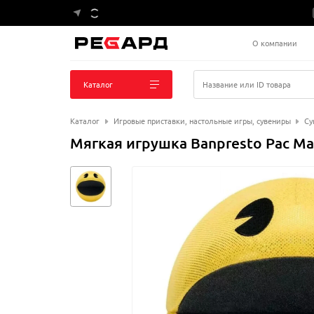
О компании
Каталог
Название или ID товара
Каталог
Игровые приставки, настольные игры, сувениры
Су
Мягкая игрушка Banpresto Pac Ma