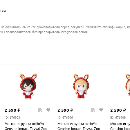
.................................................................................................
8 см
................................................................................................
 на официальном сайте производителя перед покупкой. Уточняйте спецификацию, на
ены производителем без предварительного уведомления.
2
590
₽
2
590
₽
2
590
₽
ID: 676903
ID: 676906
ID: 676909
Мягкая игрушка miHoYo
Мягкая игрушка miHoYo
Мягкая игр
Genshin Impact Teyvat Zoo
Genshin Impact Teyvat Zoo
Genshin Imp