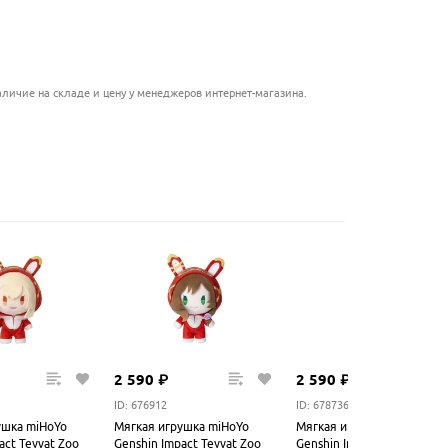
.........................................
........................................
личие на складе и цену у менеджеров интернет-магазина.
2
590
₽
2
590
₽
ID: 676912
ID: 678736
ушка miHoYo
Мягкая игрушка miHoYo
Мягкая игрушка miHoYo
act Teyvat Zoo
Genshin Impact Teyvat Zoo
Genshin Impact Teyvat Zoo