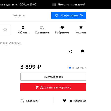
нкт выдачи -
с 10:00 до 20:00
Что с моим заказом?
Q
Контакты
Конфигуратор ПК
Кабинет
Сравнение
Избранное
Корзина
 (4983164899955)
3 899 ₽
3
899
₽
В наличии
Быстрый заказ
Добавить в корзину
Сравнить
В избранное