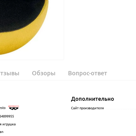
тзывы
Обзоры
Вопрос-ответ
Дополнительно
esto
.................................................................................................
Сайт производителя
.....................
64899955
.................................................................................................
я игрушка
................................................................................................
an
................................................................................................