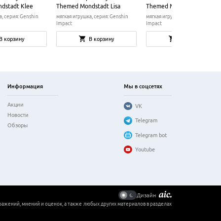
dstadt Klee
Themed Mondstadt Lisa
Themed Mondstadt Barbar
а, серия: Genshin
мягкая игрушка, серия: Genshin
мягкая игрушка, серия: Genshin
Impact
Impact
В корзину
В корзину
В корзину
Информация
Мы в соцсетях
Акции
VK
Новости
Telegram
Обзоры
Telegram bot
Youtube
Дизайн
ражений, мнений и оценок, а также любых других материалов в разделах