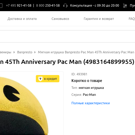
+7 495
921-41-58
|
8 800
250-41-58
Консультация -
с 09:30 до 20:00
Пу
Доставка и оплата
Самовывоз
Гарантия и возврат
FA
вениры
Banpresto
Мягкая игрушка Banpresto Pac Man 45Th Anniversary Pac Man
n 45Th Anniversary Pac Man (4983164899955)
ID:
493981
Коротко о товаре
Тип
:
мягкая игрушка
Серия
:
Pac-Man
Полные характеристики