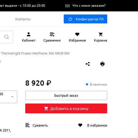
нкт выдачи -
с 10:00 до 20:00
Что с моим заказом?
Q
Контакты
Конфигуратор ПК
Кабинет
Сравнение
Избранное
Корзина
Thermalright Frozen Warframe 360 ARGB BW
W
8 920 ₽
8
920
₽
В наличии
60
Быстрый заказ
Добавить в корзину
Сравнить
В избранное
A 2011,