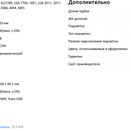
Дополнительно
5x/1200, LGA 1700, 1851, LGA 2011, 2011-
.................................................................................................
A 2066, AM4, AM5
Длина трубок
.............................
.................................................................................................
ЖК дисплей
..............................
20 мм
................................................................................................
Подсветка
.................................
б/мин
, ±10%
.................................................................................................
Тип подсветки
............................
Б
.................................................................................................
Разъём подключения подсветки
........
CFM
................................................................................................
Цвета, использованные в оформлении
.
динамический
.................................................................................................
Гарантия
..................................
.................................................................................................
Сайт производителя
.....................
 60 x 69.2 мм
.................................................................................................
б/мин
, ±10%
.................................................................................................
 PWM, 9-pin USB
.................................................................................................
качать
23.3 Мб
.................................................................................................