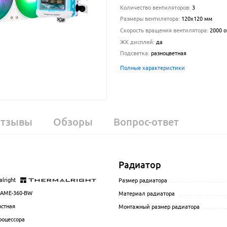
Количество вентиляторов
:
3
Размеры вентилятора
:
120x120 мм
Скорость вращения вентилятора
:
2000
о
ЖК дисплей
:
да
Подсветка
:
разноцветная
Полные характеристики
тзывы
Обзоры
Вопрос-ответ
Радиатор
lright
.................................................................................................
Размер радиатора
........................
AME-360-BW
.................................................................................................
Материал радиатора
....................
стная
.................................................................................................
Монтажный размер радиатора
..........
роцессора
.................................................................................................