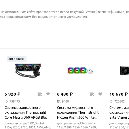
 на официальном сайте производителя перед покупкой. Уточняйте спецификацию, на
ены производителем без предварительного уведомления.
Хит продаж
5
920
₽
6
480
₽
10
670
₽
ID: 758475
ID: 9460
ID: 720505
Система жидкостного
Система жидкостного
Система жи
охлаждения Thermalright
охлаждения Thermalright
охлаждения
Core Matrix 360 ARGB Black
Frozen Prism 360 White
Elite Vision
V2
ARGB
для процессора, СЖО, Socket
для процессора, СЖО, Socket
для процессор
115x/1200, 1700, 1851, AM4, AM5,
115x/1200, 1356, 1366, 1700,
115x/1200, 17