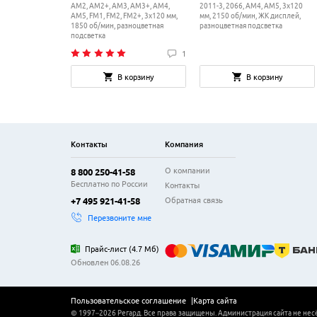
AM2, AM2+, AM3, AM3+, AM4,
2011-3, 2066, AM4, AM5, 3x120
AM5, FM1, FM2, FM2+, 3x120 мм,
мм, 2150 об/мин, ЖК дисплей,
1850 об/мин, разноцветная
разноцветная подсветка
подсветка
1
В корзину
В корзину
Контакты
Компания
О компании
8 800 250-41-58
Бесплатно по России
Контакты
Обратная связь
+7 495 921-41-58
Перезвоните мне
Прайс-лист
(
4.7 Мб
)
Обновлен 06.08.26
Пользовательское соглашение
Карта сайта
© 1997–
2026
Регард
. Все права защищены. Администрация сайта не нес