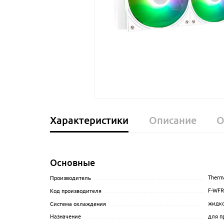
Характеристики
Описание
О
Основные
Therma
Производитель
........................................................
F-WFR
Код производителя
...................................................
жидко
Система охлаждения
.................................................
для п
Назначение
............................................................