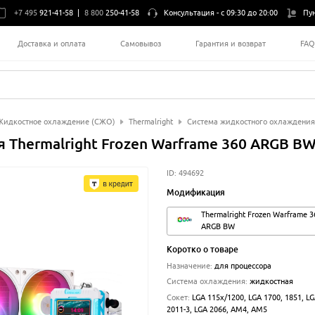
+7 495
921-41-58
|
8 800
250-41-58
Консультация -
с 09:30 до 20:00
Пу
Доставка и оплата
Самовывоз
Гарантия и возврат
FA
Жидкостное охлаждение (СЖО)
Thermalright
Система жидкостного охлаждения 
 Thermalright Frozen Warframe 360 ARGB B
ID:
494692
Модификация
Thermalright Frozen Warframe 3
ARGB BW
Коротко о товаре
Назначение
:
для процессора
Система охлаждения
:
жидкостная
Сокет
:
LGA 115x/1200, LGA 1700, 1851, LG
2011-3, LGA 2066, AM4, AM5