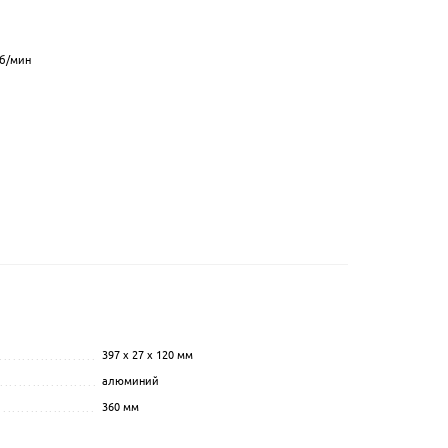
б/мин
397 x 27 x 120 мм
...............................................
.................................................................................................
алюминий
....................................................
.................................................................................................
360 мм
......................................................
.................................................................................................
...........................................