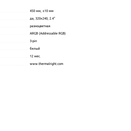
....................................
450
мм
, ±10 мм
.................................................................................................
...........................................................
да
, 320x240, 2.4"
.................................................................................................
.......................................................
разноцветная
................................................................................................
...................................................................
ARGB (Addressable RGB)
.................................................................................................
............................................................
3-pin
................................................................................................
..................................................
белый
.................................................................................................
................................................
12 мес.
.................................................................................................
....................................................
www.thermalright.com
.................................................................................................
..............................................
................................................
.......................................................
.................................