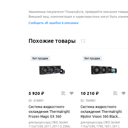
Уважаемые покупатели! Пожалуйста, проверяйте описание товара
Внешний вид, комплектация и характеристики могут быть измен
Сообщить об ошибке в описании
Похожие товары
12
Хит продаж
Хит продаж
5
920
₽
10
210
₽
ID: 418991
ID: 704981
Система жидкостного
Система жидкостного
охлаждения Thermalright
охлаждения Thermalright
Frozen Magic EX 360
Mjolnir Vision 360 Black
ARGB
для процессора, СЖО, Socket
для процессора, СЖО, Socket
115x/1200, 2011, 2011-3, 2066,
115x/1200, 1700, 1851, 2011,