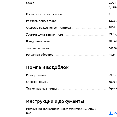
LGA 11
Сокет
...................................................................
3, LG
3
Количество вентиляторов
............................................
120x1
Размеры вентилятора
.................................................
2000
о
Скорость вращения вентилятора
....................................
29.8
д
Уровень шума вентилятора
...........................................
70.84
Воздушный поток
......................................................
гидро
Тип подшипника
.......................................................
PWM
Регулятор оборотов
...................................................
Помпа и водоблок
69.2 x
Размер помпы
.........................................................
3000
о
Скорость помпы
.......................................................
4-pin
Тип коннектора помпы
................................................
Инструкции и документы
Инструкция Thermalright Frozen Warframe 360 ARGB
С
BW
......................................................................