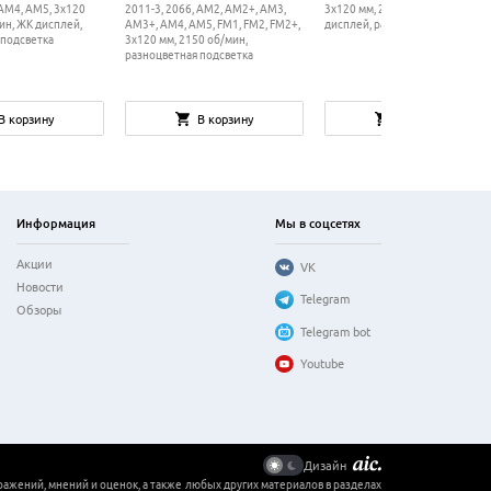
 AM4, AM5, 3x120
2011-3, 2066, AM2, AM2+, AM3,
3x120 мм, 2000 об/мин, ЖК
ин, ЖК дисплей,
AM3+, AM4, AM5, FM1, FM2, FM2+,
дисплей, разноцветная подсвет
 подсветка
3x120 мм, 2150 об/мин,
разноцветная подсветка
В корзину
В корзину
В корзину
Информация
Мы в соцсетях
Акции
VK
Новости
Telegram
Обзоры
Telegram bot
Youtube
Дизайн
ражений, мнений и оценок, а также любых других материалов в разделах