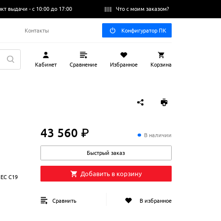
нкт выдачи -
с 10:00 до 17:00
Что с моим заказом?
Q
Контакты
Конфигуратор ПК
Кабинет
Сравнение
Избранное
Корзина
43 560 ₽
43
560
₽
В наличии
Быстрый заказ
Добавить в корзину
 IEC C19
Сравнить
В избранное