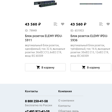
43
560
₽
43
560
₽
ID: 79949
ID: 651953
Блок розеток ELEMY IPDU-
Блок розеток ELEMY IPDU-
5911
5936
вертикальный блок розеток,
вертикальный блок розеток,
однофазный, ток: 32 А, выходные
трёхфазный, ток: 16 А, выходные
розетки: 36xIEC C13, 6xIEC C19,
розетки: 30xIEC C13, 12xIEC C19,
вход: IEC 60309
вход: IEC 60309
В корзину
В корзину
Контакты
Компания
О компании
8 800 250-41-58
Бесплатно по России
Контакты
Обратная связь
+7 495 921-41-58