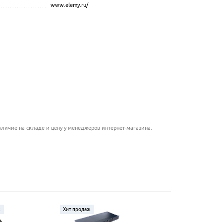
www.elemy.ru/
.................................................................................................
................................................
............................................................
.............................................................
.......................................................
....................................................
..............................................
..............................................................
личие на складе и цену у менеджеров интернет-магазина.
ж
Хит продаж