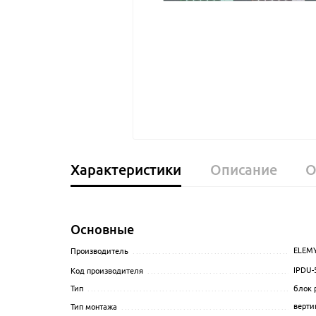
Характеристики
Описание
О
Основные
ELEM
Производитель
........................................................
IPDU-
Код производителя
...................................................
блок 
Тип
......................................................................
верти
Тип монтажа
...........................................................