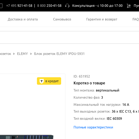
+7 495
921-41-58
|
8 800
250-41-58
Консультация -
с 10:00 до 17:00
Пу
Доставка и оплата
Самовывоз
Гарантия и возврат
FA
розеток
ELEMY
Блок розеток ELEMY IPDU-5931
ID:
651952
Коротко о товаре
Тип монтажа
:
вертикальный
Количество фаз
:
3
Максимальный ток нагрузки
:
16
А
Тип выходных розеток
:
36 x IEC C13, 6 x
Тип входной вилки
:
IEC 60309
Полные характеристики