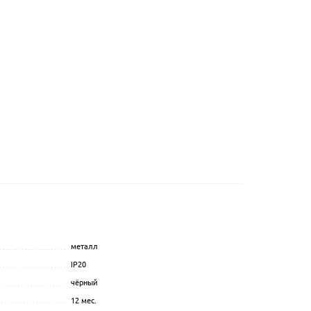
металл
...............................................
.................................................................................................
IP20
.................................................................................................
....................................................
чёрный
.................................................................................................
..................................
12 мес.
.................................................................................................
............................................