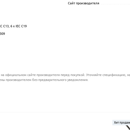
Сайт производителя
.....................
................................................................................................
................................................................................................
................................................................................................
EC C13, 6 x IEC C19
.................................................................................................
0309
................................................................................................
.................................................................................................
.................................................................................................
 на официальном сайте производителя перед покупкой. Уточняйте спецификацию, на
ены производителем без предварительного уведомления.
Хит прода