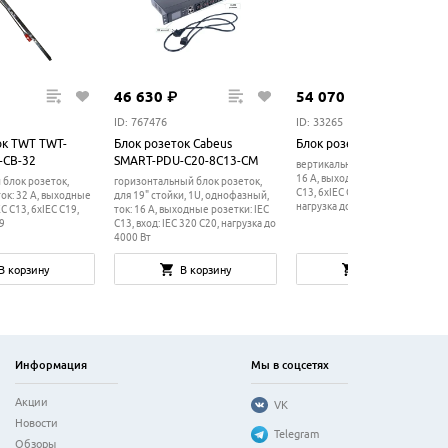
46
630
₽
54
070
₽
ID: 767476
ID: 33265
ок TWT TWT-
Блок розеток Cabeus
Блок розеток NT C3.PM40
-CB-32
SMART-PDU-C20-8C13-CM
вертикальный блок розеток, ток
16 А, выходные розетки: 24xIEC
 блок розеток,
горизонтальный блок розеток,
C13, 6xIEC C19, вход: IEC 309,
ок: 32 А, выходные
для 19" стойки, 1U, однофазный,
нагрузка до 3500 Вт
C C13, 6xIEC C19,
ток: 16 А, выходные розетки: IEC
09
C13, вход: IEC 320 C20, нагрузка до
4000 Вт
В корзину
В корзину
В корзину
Информация
Мы в соцсетях
Акции
VK
Новости
Telegram
Обзоры