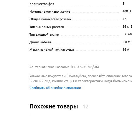
3
Количество фаз
........................................................
400 В
Номинальное напряжение
............................................
42
Общее количество розеток
...........................................
36 x I
Тип выходных розеток
................................................
IEC 6
Тип входной вилки
....................................................
2.8
м
Длина кабеля
.........................................................
16
А
Максимальный ток нагрузки
.........................................
Альтернативное название: iPDU-5931 MS/UM
Уважаемые покупатели! Пожалуйста, проверяйте описание товара
Внешний вид, комплектация и характеристики могут быть измен
Сообщить об ошибке в описании
Похожие товары
12