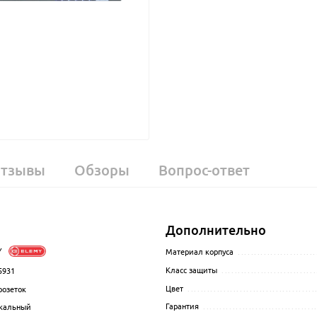
тзывы
Обзоры
Вопрос-ответ
Дополнительно
Y
.................................................................................................
Материал корпуса
........................
Класс защиты
.............................
5931
.................................................................................................
Цвет
.......................................
розеток
................................................................................................
Гарантия
..................................
кальный
.................................................................................................