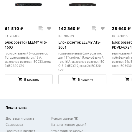
61
510
₽
142
360
₽
28
640
₽
ID: 786838
ID: 786839
ID: 391815
Блок розеток ELEMY ATS-
Блок розеток ELEMY ATS-
Блок розет
1603
2001
PDVI3-6X24
горизонтальный блок розеток,
горизонтальный блок розеток,
вертикальный
1U, однофазный, ток: 16 А,
для 19" стойки, 1U, однофазный,
трёхфазный, т
выходные розетки: IEC C13, вход:
ток: 16 А, выходные розетки: IEC
розетки: 24xIE
2xIEC 320 C20
C13, 9xIEC C19, вход: 2xIEC 320
вход: IEC 603
C20
В корзину
В корзину
Покупателям
Доставка и оплата
Конфигуратор ПК
Самовывоз
Каталог конфигураций
Гарантия и возврат
Что с моим заказом?