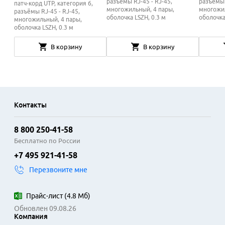
разъёмы RJ-45 - RJ-45,
разъёмы 
патч-корд UTP, категория 6,
многожильный, 4 пары,
многожил
разъёмы RJ-45 - RJ-45,
оболочка LSZH, 0.3 м
оболочка
многожильный, 4 пары,
оболочка LSZH, 0.3 м
В корзину
В корзину
Контакты
8 800 250-41-58
Бесплатно по России
+7 495 921-41-58
Перезвоните мне
Прайс-лист
(
4.8 Мб
)
Обновлен 09.08.26
Компания