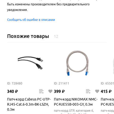
быть изменены производителем без предварительного
уведомления.
Сообщить об ошибке в описании
Похожие товары
12
ID: 728480
ID: 211411
ID: 6550
340
₽
399
₽
415
₽
Патч-корд Cabeus PC-UTP-
Патч-корд NIKOMAX NMC-
Патч-к
RJ45-Cat.6-0.3m-BK-LSZH,
PC4UE55B-003-GY, 0.3м
PC4UE55
0.3м
патч-корд UTP, категория 6,
патч-кор