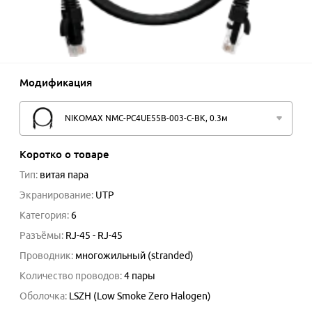
Модификация
NIKOMAX NMC-PC4UE55B-003-C-BK, 0.3м
Коротко о товаре
Тип
:
витая пара
Экранирование
:
UTP
Категория
:
6
Разъёмы
:
RJ-45 - RJ-45
Проводник
:
многожильный (stranded)
Количество проводов
:
4 пары
Оболочка
:
LSZH (Low Smoke Zero Halogen)