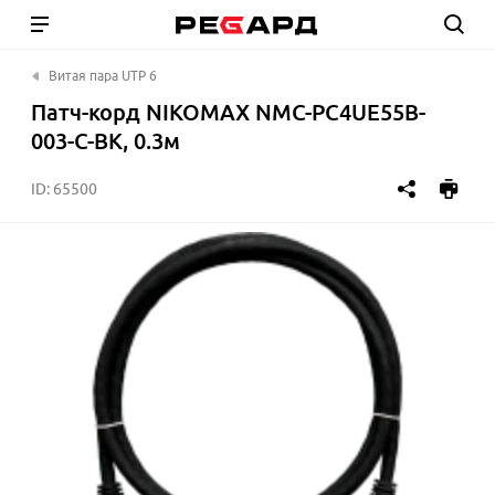
Витая пара UTP 6
Патч-корд NIKOMAX NMC-PC4UE55B-
003-C-BK, 0.3м
ID:
65500