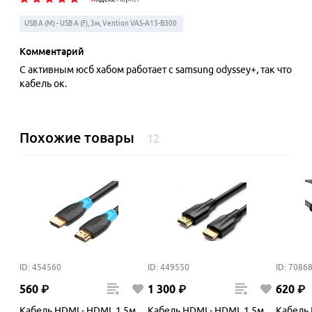
USB A (M) - USB A (F), 3м, Vention VAS-A13-B300
Комментарий
С активным юсб хабом работает с samsung odyssey+, так что
кабель ок.
Похожие товары
12
ID: 454560
ID: 449550
ID: 7086
560
₽
1
300
₽
620
₽
Кабель HDMI - HDMI, 1.5м,
Кабель HDMI - HDMI, 1.5м,
Кабель 