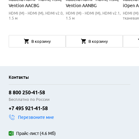
Vention AACBG
Vention AANBG
iOpen A
HDMI (M) - HDMI (M), HDMI v2.0,
HDMI (M) - HDMI (M), HDMI v2.1,
HDMI (M) 
1.5 м
1.5 м
тканевая
В корзину
В корзину
Контакты
8 800 250-41-58
Бесплатно по России
+7 495 921-41-58
Перезвоните мне
Прайс-лист
(
4.6 Мб
)