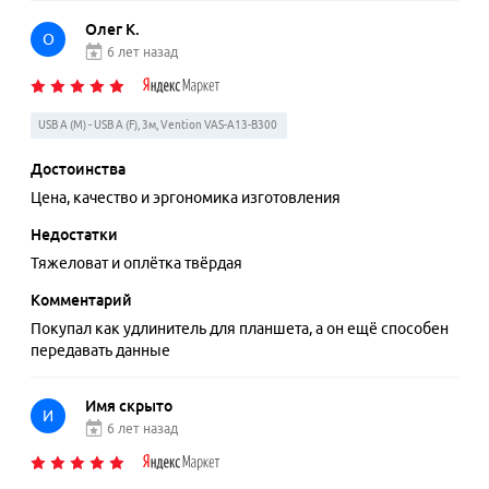
Олег К.
О
6 лет назад
USB A (M) - USB A (F), 3м, Vention VAS-A13-B300
Достоинства
Цена, качество и эргономика изготовления
Недостатки
Тяжеловат и оплётка твёрдая
Комментарий
Покупал как удлинитель для планшета, а он ещё способен
передавать данные
Имя скрыто
И
6 лет назад