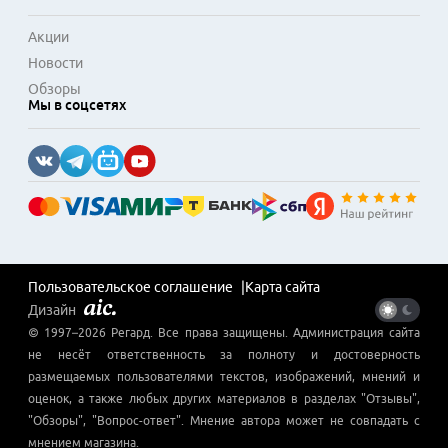
Акции
Новости
Обзоры
Мы в соцсетях
Пользовательское соглашение
Карта сайта
Дизайн
© 1997–
2026
Регард
. Все права защищены. Администрация сайта
не несёт ответственность за полноту и достоверность
размещаемых пользователями текстов, изображений, мнений и
оценок, а также любых других материалов в разделах "Отзывы",
"Обзоры", "Вопрос-ответ". Мнение автора может не совпадать с
мнением магазина.