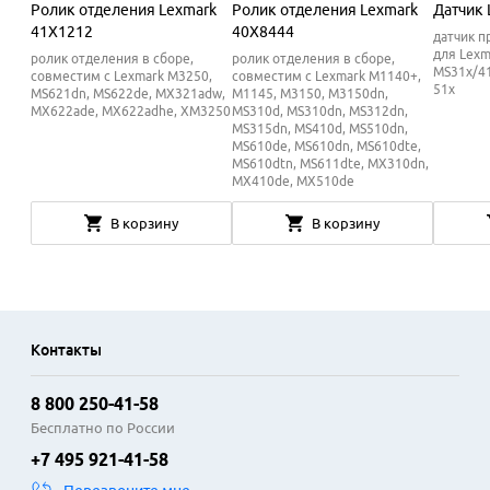
Ролик отделения Lexmark
Ролик отделения Lexmark
Датчик 
41X1212
40X8444
датчик п
для Lexm
ролик отделения в сборе,
ролик отделения в сборе,
MS31x/4
совместим с Lexmark M3250,
совместим с Lexmark M1140+,
51x
MS621dn, MS622de, MX321adw,
M1145, M3150, M3150dn,
MX622ade, MX622adhe, XM3250
MS310d, MS310dn, MS312dn,
MS315dn, MS410d, MS510dn,
MS610de, MS610dn, MS610dte,
MS610dtn, MS611dte, MX310dn,
MX410de, MX510de
В корзину
В корзину
Контакты
8 800 250-41-58
Бесплатно по России
+7 495 921-41-58