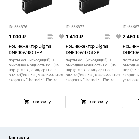
ID: 666876
ID: 666877
ID: 6668
1
000
₽
1
410
₽
2
460
PoE инжектор Digma
PoE инжектор Digma
PoE ин
DNP30W48GTAP
DNP30W48GTXP
DNP30
порты PoE (исходящий): 1,
порты PoE (исходящий): 1,
порты Po
выходная мощность PoE (на
выходная мощность PoE (на
выходная
порт): 30 Вт, стандарт PoE:
порт): 30 Вт, стандарт PoE:
порт): 3
802.3af/802.3at, максимальная
802.3af/802.3at, максимальная
скорость 
скорость Ethernet: 1 Гбит/с
скорость Ethernet: 1 Гбит/с
установк
В корзину
В корзину
Контакты