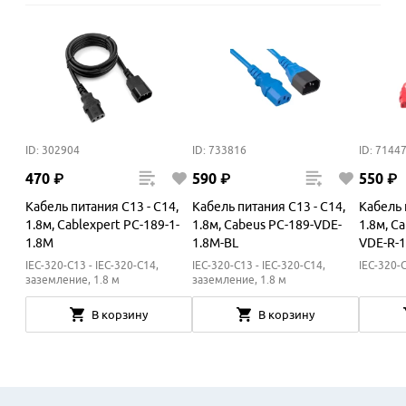
ID: 302904
ID: 733816
ID: 7144
470
₽
590
₽
550
₽
Кабель питания C13 - C14,
Кабель питания C13 - C14,
Кабель 
1.8м, Cablexpert PC-189-1-
1.8м, Cabeus PC-189-VDE-
1.8м, C
1.8M
1.8M-BL
VDE-R-
IEC-320-C13 - IEC-320-C14,
IEC-320-C13 - IEC-320-C14,
IEC-320-C
заземление, 1.8 м
заземление, 1.8 м
В корзину
В корзину