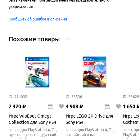
быть изменены производителем без предварительного
уведомления.
Сообщить об ошибке в описании
Похожие товары
12
ID: 494032
ID: 33536
ID: 8362
2
420
₽
4
908
₽
1
650
Игра WipEout Omega
Игра LEGO 2K Drive для
Игра Le
Collection для Sony PS4
Sony PS4
Gotham 
гонки, для PlayStation 4, 7+,
гонки, для PlayStation 4, 7+,
экшн, пр
русские субтитры, русский
английский язык
PlayStati