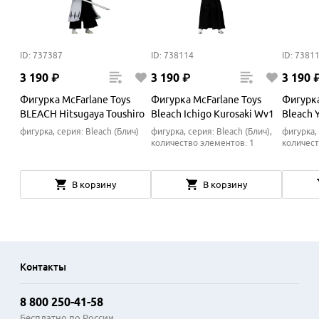
ID: 737387
ID: 738114
ID: 7381
3
190
₽
3
190
₽
3
190
Фигурка McFarlane Toys
Фигурка McFarlane Toys
Фигурка
BLEACH Hitsugaya Toushiro
Bleach Ichigo Kurosaki Wv1
Bleach 
фигурка, серия: Bleach (Блич)
фигурка, серия: Bleach (Блич),
фигурка, 
количество элементов: 1
количест
В корзину
В корзину
Контакты
8 800 250-41-58
Бесплатно по России