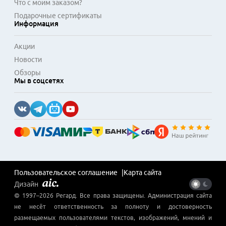
Что с моим заказом?
Подарочные сертификаты
Информация
Акции
Новости
Обзоры
Мы в соцсетях
Пользовательское соглашение
Карта сайта
Дизайн
© 1997–
2026
Регард
. Все права защищены. Администрация сайта
не несёт ответственность за полноту и достоверность
размещаемых пользователями текстов, изображений, мнений и