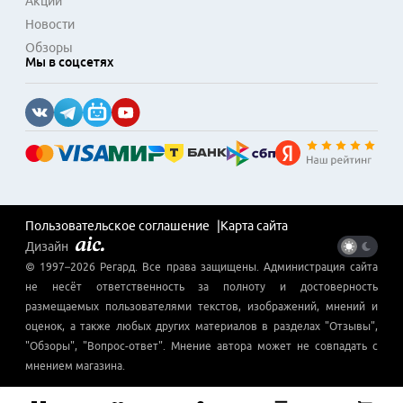
Акции
Новости
Обзоры
Мы в соцсетях
Пользовательское соглашение
Карта сайта
Дизайн
© 1997–
2026
Регард
. Все права защищены. Администрация сайта
не несёт ответственность за полноту и достоверность
размещаемых пользователями текстов, изображений, мнений и
оценок, а также любых других материалов в разделах "Отзывы",
"Обзоры", "Вопрос-ответ". Мнение автора может не совпадать с
мнением магазина.