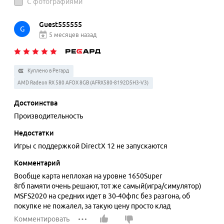
С фотографиями
Guest555555
G
5 месяцев назад
Куплено в Регард
AMD Radeon RX 580 AFOX 8GB (AFRX580-8192D5H3-V3)
Достоинства
Производительность
Недостатки
Игры с поддержкой DirectX 12 не запускаются
Комментарий
Вообще карта неплохая на уровне 1650Super
8гб памяти очень решают, тот же самый(игра/симулятор)
MSFS2020 на средних идет в 30-40фпс без разгона, об
покупке не пожалел, за такую цену просто клад
Комментировать