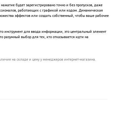
ажатие будет зарегистрировано точно и без пропусков, даже
ессионалов, работающих с графикой или кодом. Динамическая
ножества эффектов или создать собственный, чтобы ваше рабочее
осто инструмент для ввода информации, это центральный элемент
о разумный выбор для тех, кто отказывается идти на
личие на складе и цену у менеджеров интернет-магазина.