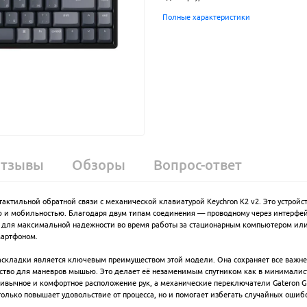
Полные характеристики
тзывы
Обзоры
Вопрос-ответ
тактильной обратной связи с механической клавиатурой Keychron K2 v2. Это устройст
 и мобильностью. Благодаря двум типам соединения — проводному через интерфейс
 для максимальной надежности во время работы за стационарным компьютером или
мартфоном.
 раскладки является ключевым преимуществом этой модели. Она сохраняет все важ
нство для маневров мышью. Это делает её незаменимым спутником как в минималис
ривычное и комфортное расположение рук, а механические переключатели Gateron G 
олько повышает удовольствие от процесса, но и помогает избегать случайных ошиб