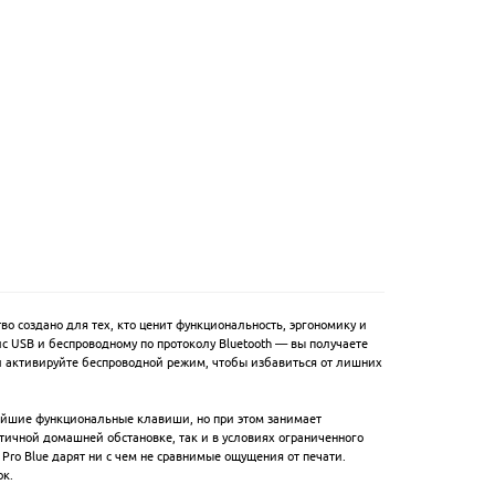
во создано для тех, кто ценит функциональность, эргономику и
 USB и беспроводному по протоколу Bluetooth — вы получаете
 активируйте беспроводной режим, чтобы избавиться от лишних
нейшие функциональные клавиши, но при этом занимает
тичной домашней обстановке, так и в условиях ограниченного
Pro Blue дарят ни с чем не сравнимые ощущения от печати.
ок.