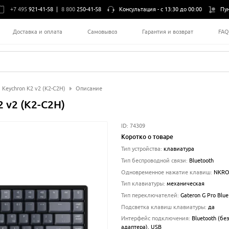
+7 495
921-41-58
|
8 800
250-41-58
Консультация -
с 13:30 до 00:00
Пу
Доставка и оплата
Самовывоз
Гарантия и возврат
FA
 Keychron K2 v2 (K2-C2H)
Описание
 v2 (K2-C2H)
ID:
74309
Коротко о товаре
Тип устройства
:
клавиатура
Тип беспроводной связи
:
Bluetooth
Одновременное нажатие клавиш
:
NKR
Тип клавиатуры
:
механическая
Тип переключателей
:
Gateron G Pro Blue
Подсветка клавиш клавиатуры
:
да
Интерфейс подключения
:
Bluetooth (без
адаптера), USB