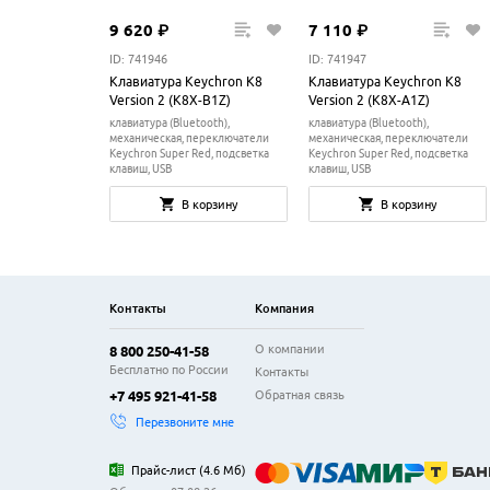
9
620
₽
7
110
₽
ID: 741946
ID: 741947
Клавиатура Keychron K8
Клавиатура Keychron K8
Version 2 (K8X-B1Z)
Version 2 (K8X-A1Z)
клавиатура (Bluetooth),
клавиатура (Bluetooth),
механическая, переключатели
механическая, переключатели
Keychron Super Red, подсветка
Keychron Super Red, подсветка
клавиш, USB
клавиш, USB
В корзину
В корзину
Контакты
Компания
О компании
8 800 250-41-58
Бесплатно по России
Контакты
Обратная связь
+7 495 921-41-58
Перезвоните мне
Прайс-лист
(
4.6 Мб
)