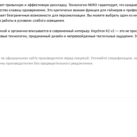
 привычную и эффективную раскладку. Технология NKRO гарантирует, что каждое н
ество клавиш одновременно. Это критически важная функция для геймеров и проф
вает безграничные возможности для персонализации. Вы можете выбрать один из м
работы в условиях слабого освещения.
икой и органично вписывается в современный интерьер. Keychron K2 v2 — это не пр
довые технологии, продуманный дизайн и непревзойденные тактильные ощущения. Эт
 на официальном сайте производителя перед покупкой. Уточняйте спецификацию, на
ены производителем без предварительного уведомления.