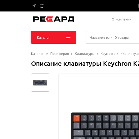
О компании
Каталог
Название или ID товара
Каталог
Периферия
Клавиатуры
Keychron
Клавиатура
Описание клавиатуры Keychron K2