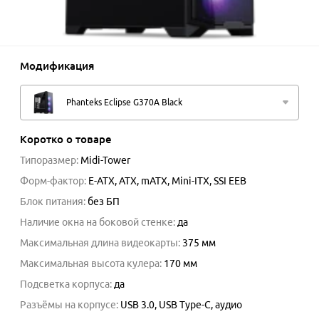
Модификация
Phanteks Eclipse G370A Black
Коротко о товаре
Типоразмер
:
Midi-Tower
Форм-фактор
:
E-ATX, ATX, mATX, Mini-ITX, SSI EEB
Блок питания
:
без БП
Наличие окна на боковой стенке
:
да
Максимальная длина видеокарты
:
375
мм
Максимальная высота кулера
:
170
мм
Подсветка корпуса
:
да
Разъёмы на корпусе
:
USB 3.0, USB Type-C, аудио