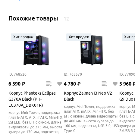
Похожие товары
12
Хит продаж
Хит продаж
Хит п
ID: 768520
ID: 765570
ID: 7709
6
590
₽
4
780
₽
5
960
Корпус Phanteks Eclipse
Корпус Zalman I3 Neo V2
Корпус 
G370A Black (PH-
Black
G9 Duo 
EC370A_DBK01R)
корпус Midi-Tower, поддержка
корпус M
плат ATX, mATX, Mini-ITX, без
плат E-AT
корпус Midi-Tower, поддержка
БП, с окном, длина видеокарты
без БП, 
плат E-ATX, ATX, mATX, Mini-ITX,
до 400 мм, высота кулера до
видеокар
SSI EEB, без БП, с окном, длина
160
мм
, подсветка, USB 3.0, USB
кулера д
видеокарты до 375 мм, высота
Type-C
2xUSB 3.
кулера до 170
мм
, подсветка,