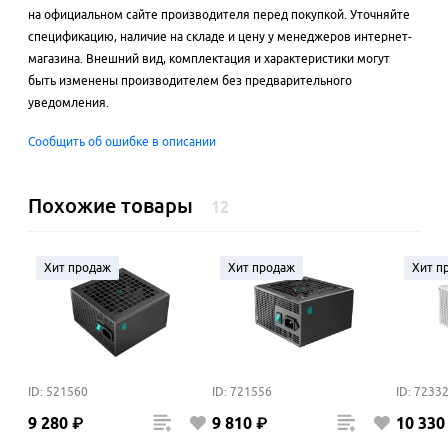
на официальном сайте производителя перед покупкой. Уточняйте
спецификацию, наличие на складе и цену у менеджеров интернет-
магазина. Внешний вид, комплектация и характеристики могут
быть изменены производителем без предварительного
уведомления.
Сообщить об ошибке в описании
Похожие товары
12
Хит продаж
Хит продаж
Хит п
ID: 521560
ID: 721556
ID: 7233
9
280
₽
9
810
₽
10
330