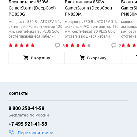
Блок питания 850W
Блок питания 850W
Блок п
GamerStorm (DeepCool)
GamerStorm (DeepCool)
GamerSt
PQ850G
PN850M
PN850
мощность 850 Вт, ATX12V 3.1,
мощность 850 Вт, ATX12V 3.1,
мощность
активный PFC, вентилятор 120
активный PFC, вентилятор 120
активный
мм, cертификат 80 PLUS Gold,
мм, cертификат 80 PLUS Gold,
мм, cерт
отстёгивающиеся кабели
отстёгивающиеся кабели
отстёги
3
2
В корзину
В корзину
Контакты
8 800 250-41-58
Бесплатно по России
+7 495 921-41-58
Перезвоните мне