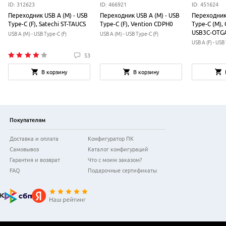
ID: 312623
ID: 466921
ID: 451624
Переходник USB A (M) - USB
Переходник USB A (M) - USB
Переходник 
Type-C (F), Satechi ST-TAUCS
Type-C (F), Vention CDPH0
Type-C (M), 
USB3C-OTG
USB A (M) - USB Type-C (F)
USB A (M) - USB Type-C (F)
USB A (F) - USB
53
В корзину
В корзину
Покупателям
Доставка и оплата
Конфигуратор ПК
Самовывоз
Каталог конфигураций
Гарантия и возврат
Что с моим заказом?
FAQ
Подарочные сертификаты