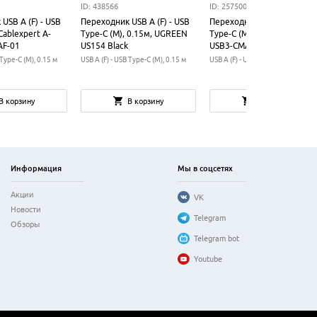
ID: 438566
ID: 257500
USB A (F) - USB
Переходник USB A (F) - USB
Переходник USB A (F) - US
Сablexpert A-
Type-C (M), 0.15м, UGREEN
Type-C (M), Cablexpert A-
AF-01
US154 Black
USB3-CMAF-01
 Type-C (M), 0.15 м
USB A (F) - USB Type-C (M), 0.15 м
USB A (F) - USB Type-C (M)
В корзину
В корзину
В корзину
Информация
Мы в соцсетях
Акции
VK
Новости
Telegram
Обзоры
Telegram bot
Youtube