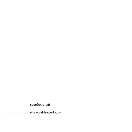
серебристый
...............................................
.................................................................................................
www.cablexpert.com
.................................................................................................
....................................................
..................................
.....................................