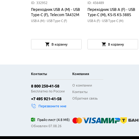
ID: 332952
ID: 456489
Переходник USB A (M) - USB
Переходник USB A (F) - USB
Type-C (F), Telecom TA432M
Type-C (M), KS-IS KS-388S
USB A (M) - USB Type-C (F)
USB A (F) - USB Type-C (M)
В корзину
В корзину
Контакты
Компания
О компании
8 800 250-41-58
Бесплатно по России
Контакты
Обратная связь
+7 495 921-41-58
Перезвоните мне
Прайс-лист
(
4.8 Мб
)
Обновлен 07.08.26