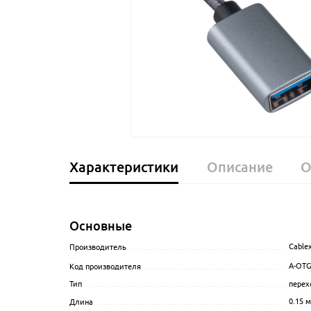
Характеристики
Описание
О
Основные
Cable
Производитель
........................................................
A-OTG
Код производителя
...................................................
перех
Тип
......................................................................
0.15
м
Длина
..................................................................