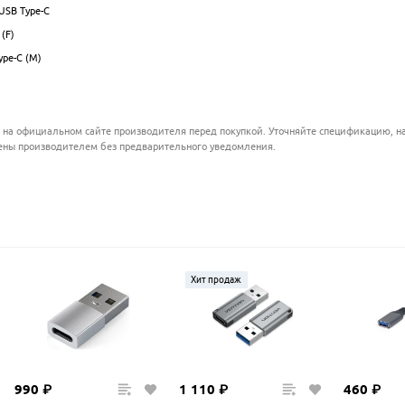
 USB Type-C
.................................................................................................
(F)
.................................................................................................
ype-C (M)
.................................................................................................
.................................................................................................
 на официальном сайте производителя перед покупкой. Уточняйте спецификацию, на
ены производителем без предварительного уведомления.
Хит продаж
990
₽
1
110
₽
460
₽