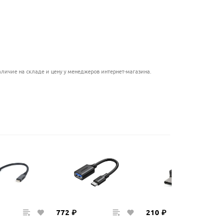
............................................
........................................
........................................
...........................................
личие на складе и цену у менеджеров интернет-магазина.
772
₽
210
₽