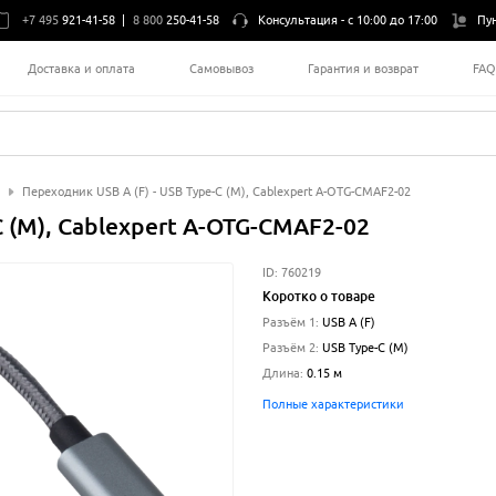
+7 495
921-41-58
|
8 800
250-41-58
Консультация -
с 10:00 до 17:00
Пу
Доставка и оплата
Самовывоз
Гарантия и возврат
FA
Переходник USB A (F) - USB Type-C (M), Cablexpert A-OTG-CMAF2-02
C (M), Cablexpert A-OTG-CMAF2-02
ID:
760219
Коротко о товаре
Разъём 1
:
USB A (F)
Разъём 2
:
USB Type-C (M)
Длина
:
0.15
м
Полные характеристики