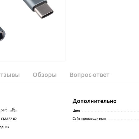
тзывы
Обзоры
Вопрос-ответ
Дополнительно
xpert
.................................................................................................
Цвет
.......................................
Сайт производителя
.....................
-CMAF2-02
.................................................................................................
одник
................................................................................................
.................................................................................................