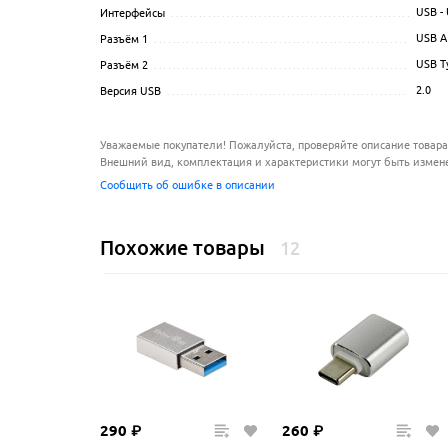
USB -
Интерфейсы
...........................................................
USB A 
Разъём 1
...............................................................
USB T
Разъём 2
...............................................................
2.0
Версия USB
............................................................
Уважаемые покупатели! Пожалуйста, проверяйте описание товара
Внешний вид, комплектация и характеристики могут быть измен
Сообщить об ошибке в описании
Похожие товары
12
290
₽
260
₽