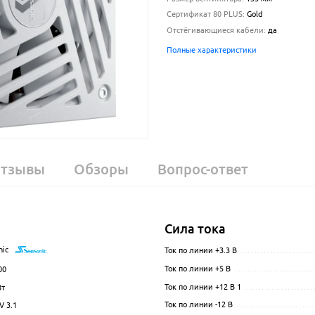
Сертификат 80 PLUS
:
Gold
Отстёгивающиеся кабели
:
да
Полные характеристики
тзывы
Обзоры
Вопрос-ответ
Сила тока
nic
.................................................................................................
Ток по линии +3.3 В
......................
Ток по линии +5 В
........................
00
.................................................................................................
Ток по линии +12 В 1
.....................
т
.................................................................................................
Ток по линии -12 В
........................
V 3.1
.................................................................................................