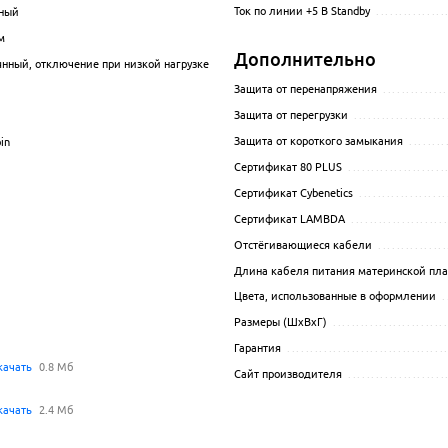
Ток по линии +5 В Standby
...............
ный
.................................................................................................
м
.................................................................................................
Дополнительно
янный, отключение при низкой нагрузке
.................................................................................................
Защита от перенапряжения
..............
Защита от перегрузки
....................
Защита от короткого замыкания
........
in
................................................................................................
Сертификат 80 PLUS
.....................
.................................................................................................
Сертификат Cybenetics
...................
.................................................................................................
Сертификат LAMBDA
....................
.................................................................................................
Отстёгивающиеся кабели
...............
................................................................................................
Длина кабеля питания материнской пл
.................................................................................................
Цвета, использованные в оформлении
.
Размеры (ШхВхГ)
........................
Гарантия
..................................
качать
0.8 Мб
.................................................................................................
Сайт производителя
.....................
качать
2.4 Мб
.................................................................................................