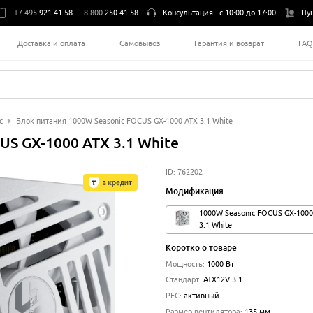
+7 495
921-41-58
|
8 800
250-41-58
Консультация -
с 10:00 до 17:00
Пу
Доставка и оплата
Самовывоз
Гарантия и возврат
FA
c
Блок питания 1000W Seasonic FOCUS GX-1000 ATX 3.1 White
US GX-1000 ATX 3.1 White
ID:
762202
Модификация
1000W Seasonic FOCUS GX-1000
3.1 White
Коротко о товаре
Мощность
:
1000
Вт
Стандарт
:
ATX12V 3.1
PFC
:
активный
Размер вентилятора
:
135 мм