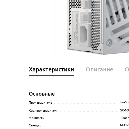
Характеристики
Описание
О
Основные
SeaSo
Производитель
........................................................
GX-10
Код производителя
...................................................
1000
В
Мощность
..............................................................
ATX12
Стандарт
...............................................................