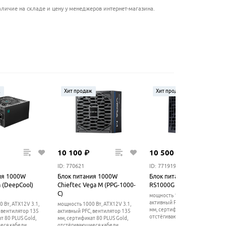
личие на складе и цену у менеджеров интернет-магазина.
ж
Хит продаж
Хит продаж
10
100
₽
10
500
₽
ID: 770621
ID: 771919
ия 1000W
Блок питания 1000W
Блок питания 1000W Lian L
 (DeepCool)
Chieftec Vega M (PPG-1000-
RS1000G Black
C)
мощность 1000 Вт, ATX12V 3.1,
активный PFC, вентилятор 135
 Вт, ATX12V 3.1,
мощность 1000 Вт, ATX12V 3.1,
мм, cертификат 80 PLUS Gold,
 вентилятор 135
активный PFC, вентилятор 135
отстёгивающиеся кабели
т 80 PLUS Gold,
мм, cертификат 80 PLUS Gold,
еся кабели
отстёгивающиеся кабели