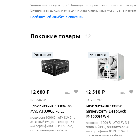
Уважаемые покупатели! Пожалуйста, проверяйте описание товара
Внешний вид, комплектация и характеристики могут быть измен
Сообщить об ошибке в описании
Похожие товары
12
Хит продаж
Хит продаж
12
680
₽
12
510
₽
ID: 690284
ID: 732792
Блок питания 1000W MSI
Блок питания 1000W
MAG A1000GL PCIE5
GamerStorm (DeepCool)
PN1000M WH
мощность 1000 Вт, ATX12V 3.1,
активный PFC, вентилятор 135
мощность 1000 Вт, ATX12V 3.1,
мм, cертификат 80 PLUS Gold,
активный PFC, вентилятор 135
отстёгивающиеся кабели
мм, cертификат 80 PLUS Gold,
отстёгивающиеся кабели