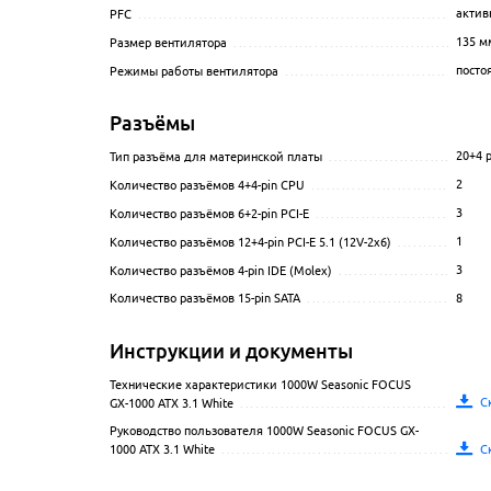
актив
PFC
.....................................................................
135 м
Размер вентилятора
..................................................
посто
Режимы работы вентилятора
........................................
Разъёмы
20+4 p
Тип разъёма для материнской платы
................................
2
Количество разъёмов 4+4-pin CPU
...................................
3
Количество разъёмов 6+2-pin PCI-E
..................................
1
Количество разъёмов 12+4-pin PCI-E 5.1 (12V-2х6)
..................
3
Количество разъёмов 4-pin IDE (Molex)
..............................
8
Количество разъёмов 15-pin SATA
....................................
Инструкции и документы
Технические характеристики 1000W Seasonic FOCUS
С
GX-1000 ATX 3.1 White
.................................................
Руководство пользователя 1000W Seasonic FOCUS GX-
С
1000 ATX 3.1 White
.....................................................