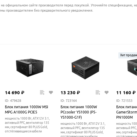
 на официальном сайте производителя перед покупкой. Уточняйте спецификацию, на
ены производителем без предварительного уведомления.
Хит прода
14
690
₽
13
230
₽
11
160
₽
ID: 479628
ID: 723164
ID: 721553
Блок питания 1000W MSI
Блок питания 1000W
Блок питан
MPG A1000G PCIE5
PCcooler YS1000 (P5-
GamerStorm
YS1000-G1F)
PN1000M
мощность 1000 Вт, ATX12V 3.1,
активный PFC, вентилятор 135
мощность 1000 Вт, ATX12V 3.1,
мощность 1000
мм, cертификат 80 PLUS Gold,
активный PFC, вентилятор 135
активный PFC,
отстёгивающиеся кабели
мм, cертификат 80 PLUS Gold,
мм, cертифика
отстёгивающиеся кабели
отстёгивающи