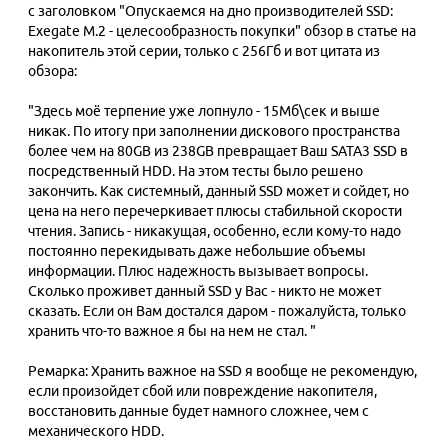
с заголовком "Опускаемся на дно производителей SSD:
Exegate M.2 - целесообразность покупки" обзор в статье на
накопитель этой серии, только с 256Гб и вот цитата из
обзора:
"Здесь моё терпение уже лопнуло - 15Мб\сек и выше
никак. По итогу при заполнении дискового пространства
более чем на 80GB из 238GB превращает Ваш SATA3 SSD в
посредственный HDD. На этом тесты было решено
закончить. Как системный, данный SSD может и сойдет, но
цена на него перечеркивает плюсы стабильной скорости
чтения. Запись - никакущая, особенно, если кому-то надо
постоянно перекидывать даже небольшие объемы
информации. Плюс надежность вызывает вопросы.
Сколько проживет данный SSD у Вас - никто не может
сказать. Если он Вам достался даром - пожалуйста, только
хранить что-то важное я бы на нем не стал. "
Ремарка: Хранить важное на SSD я вообще не рекомендую,
если произойдет сбой или повреждение накопителя,
восстановить данные будет намного сложнее, чем с
механического HDD.