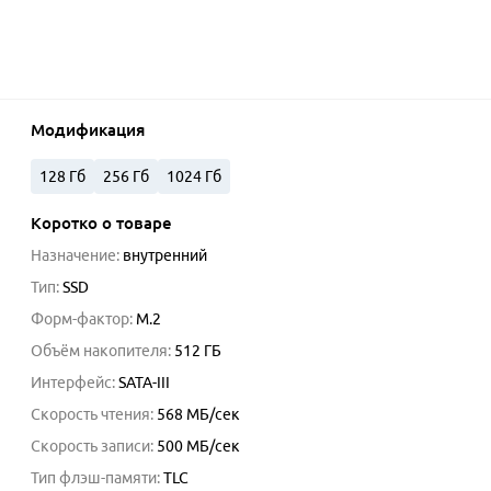
Модификация
128 Гб
256 Гб
1024 Гб
Коротко о товаре
Назначение
:
внутренний
Тип
:
SSD
Форм-фактор
:
M.2
Объём накопителя
:
512
ГБ
Интерфейс
:
SATA-III
Скорость чтения
:
568
МБ/сек
Скорость записи
:
500
МБ/сек
Тип флэш-памяти
:
TLC