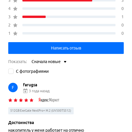
5
3
4
0
3
1
2
0
1
0
Написать отзыв
Показать:
Сначала новые
С фотографиями
farugsa
F
3 года назад
512GB ExeGate NextPro+ M.2 (UV500TS512)
Достоинства
накопитель у меня работает на отлично