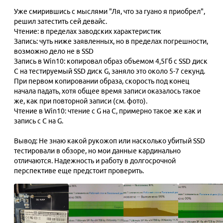
Уже смирившись с мыслями "Ля, что за гуано я приобрел",
решил затестить сей девайс.
Чтение: в пределах заводских характеристик
Запись: чуть ниже заявленных, но в пределах погрешности,
возможно дело не в SSD
Запись в Win10: копировал образ объемом 4,5Гб с SSD диск
С на тестируемый SSD диск G, заняло это около 5-7 секунд.
При первом копировании образа, скорость под конец
начала падать, хотя общее время записи оказалось такое
же, как при повторной записи (см. фото).
Чтение в Win10: чтение с G на C, примерно такое же как и
запись с C на G.
Вывод: Не знаю какой рукожоп или насколько убитый SSD
тестировали в обзоре, но мои данные кардинально
отличаются. Надежность и работу в долгосрочной
перспективе еще предстоит проверить.