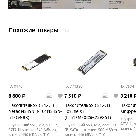
Похожие товары
12
ID: 8170
ID: 771320
ID: 7534
8
680
₽
7
510
₽
8
210
Накопитель SSD 512GB
Накопитель SSD 512GB
Накопи
Netac N535N (NT01N535N-
Foxline X5T
KingSpe
512G-N8X)
(FL512M80CSM259X5T)
внутренн
SATA-III,
внутренний SSD, M.2, 512 ГБ,
внутренний SSD, M.2, 2280, 512
запись: 
SATA-III, чтение: 540 МБ/сек,
ГБ, SATA-III, чтение: 500 МБ/сек,
запись: 490
МБ/сек
, TLC
запись: 440
МБ/сек
, TLC