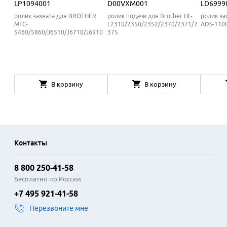
LP1094001
D00VXM001
LD6999
ролик захвата для BROTHER
ролик подачи для Brother HL-
ролик за
MFC-
L2310/2350/2352/2370/2371/2
ADS-1100
5460/5860/J6510/J6710/J6910
375
В корзину
В корзину
Контакты
8 800 250-41-58
Бесплатно по России
+7 495 921-41-58
Перезвоните мне