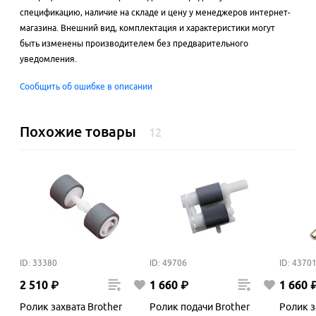
спецификацию, наличие на складе и цену у менеджеров интернет-
магазина. Внешний вид, комплектация и характеристики могут
быть изменены производителем без предварительного
уведомления.
Сообщить об ошибке в описании
Похожие товары
12
ID: 33380
ID: 49706
ID: 4370
2
510
₽
1
660
₽
1
660
Ролик захвата Brother
Ролик подачи Brother
Ролик з