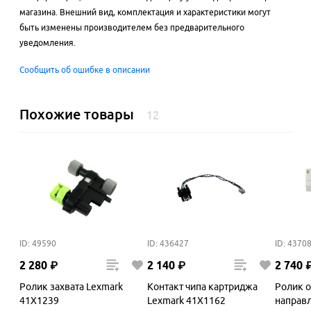
магазина. Внешний вид, комплектация и характеристики могут
быть изменены производителем без предварительного
уведомления.
Сообщить об ошибке в описании
Похожие товары
12
ID: 49590
ID: 436427
ID: 4370
2
280
₽
2
140
₽
2
740
Ролик захвата Lexmark
Контакт чипа картриджа
Ролик о
41X1239
Lexmark 41X1162
направ