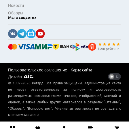
Новости
Обзоры
Мы в соцсетях
Пользовательское соглашение
Карта сайта
Дизайн
© 1997–
2026
Регард
. Все права защищены. Администрация сайта
не несёт ответственность за полноту и достоверность
размещаемых пользователями текстов, изображений, мнений и
оценок, а также любых других материалов в разделах "Отзывы",
"Обзоры", "Вопрос-ответ". Мнение автора может не совпадать с
мнением магазина.