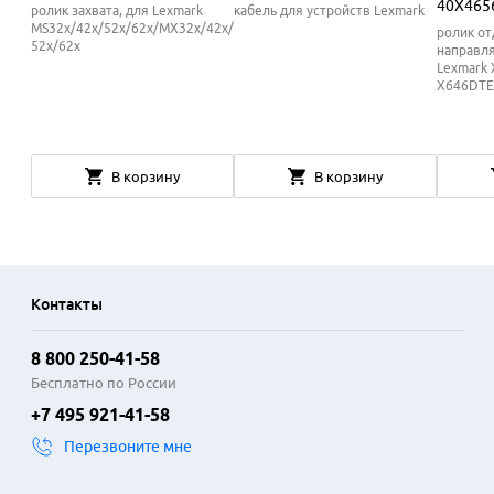
40X465
ролик захвата, для Lexmark
кабель для устройств Lexmark
MS32x/42x/52x/62x/MX32x/42x/
ролик от
52x/62x
направл
Lexmark 
X646DTE
В корзину
В корзину
Контакты
8 800 250-41-58
Бесплатно по России
+7 495 921-41-58
Перезвоните мне