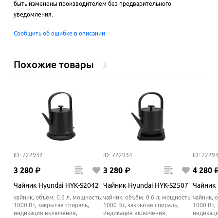
быть изменены производителем без предварительного
уведомления.
Сообщить об ошибке в описании
Похожие товары
3
ID: 722932
ID: 722934
ID: 7229
3
280
₽
3
280
₽
4
280
Чайник Hyundai HYK-S2042
Чайник Hyundai HYK-S2507
Чайник 
чайник, объём: 0.6 л, мощность:
чайник, объём: 0.6 л, мощность:
чайник, 
1000 Вт, закрытая спираль,
1000 Вт, закрытая спираль,
1000 Вт,
индикация включения,
индикация включения,
индикац