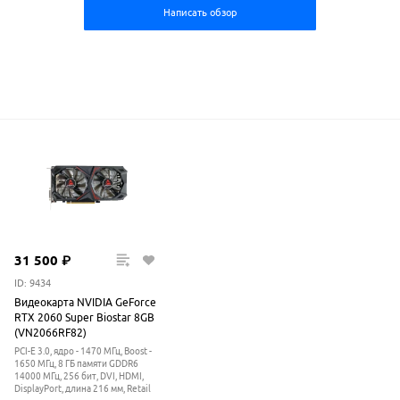
Написать обзор
31
500
₽
ID: 9434
Видеокарта NVIDIA GeForce
RTX 2060 Super Biostar 8GB
(VN2066RF82)
PCI-E 3.0, ядро - 1470 МГц, Boost -
1650
МГц
, 8 ГБ памяти GDDR6
14000
МГц
, 256 бит, DVI, HDMI,
DisplayPort, длина 216 мм, Retail