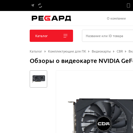
О компании
Каталог
Название или ID товара
Каталог
Комплектующие для ПК
Видеокарты
CBR
Ви
Обзоры о видеокарте NVIDIA GeFo