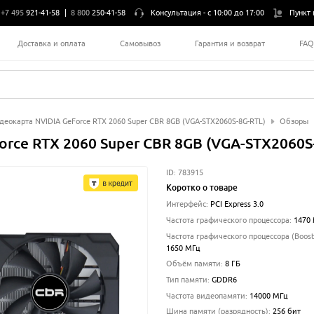
+7 495
921-41-58
|
8 800
250-41-58
Консультация -
с 10:00 до 17:00
Пункт 
Доставка и оплата
Самовывоз
Гарантия и возврат
FA
деокарта NVIDIA GeForce RTX 2060 Super CBR 8GB (VGA-STX2060S-8G-RTL)
Обзоры
rce RTX 2060 Super CBR 8GB (VGA-STX2060S
ID:
783915
Коротко о товаре
Интерфейс
:
PCI Express 3.0
Частота графического процессора
:
1470
Частота графического процессора (Boost
1650
МГц
Объём памяти
:
8 ГБ
Тип памяти
:
GDDR6
Частота видеопамяти
:
14000
МГц
Шина памяти (разрядность)
:
256
бит