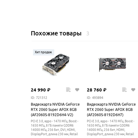
Похожие товары
3
Хит продаж
24
990
₽
28
760
₽
ID: 721312
ID: 493894
Видеокарта NVIDIA GeForce
Видеокарта NVIDIA GeForce
RTX 2060 Super AFOX 8GB
RTX 2060 Super AFOX 8GB
(AF2060S-8192D6H4-V2)
(AF2060S-8192D6H7)
PCI-E 3.0, ядро - 1470 МГц, Boost -
PCI-E 3.0, ядро - 1470 МГц, Boost -
1650
МГц
, 8 ГБ памяти GDDR6
1650
МГц
, 8 ГБ памяти GDDR6
14000
МГц
, 256 бит, DVI, HDMI,
14000
МГц
, 256 бит, HDMI,
DisplayPort, длина 230 мм, Retail
DisplayPort, длина 230 мм, Retail