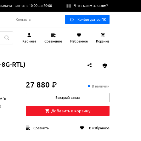
выдачи -
завтра с 10:00 до 20:00
Что с моим заказом?
Q
Контакты
Конфигуратор ПК
Кабинет
Сравнение
Избранное
Корзина
-8G-RTL)
27 880 ₽
27
880
₽
В наличии
Быстрый заказ
МГц
)
:
Добавить в корзину
Сравнить
В избранное