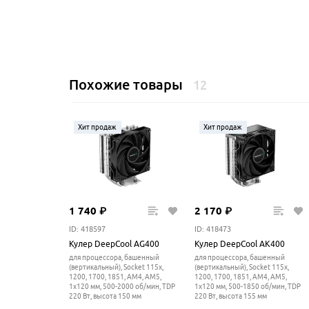
Похожие товары
12
Хит продаж
Хит продаж
1
740
₽
2
170
₽
ID: 418597
ID: 418473
Кулер DeepCool AG400
Кулер DeepCool AK400
для процессора, башенный
для процессора, башенный
(вертикальный), Socket 115x,
(вертикальный), Socket 115x,
1200, 1700, 1851, AM4, AM5,
1200, 1700, 1851, AM4, AM5,
1x120 мм, 500-2000 об/мин, TDP
1x120 мм, 500-1850 об/мин, TDP
220 Вт, высота 150 мм
220 Вт, высота 155 мм