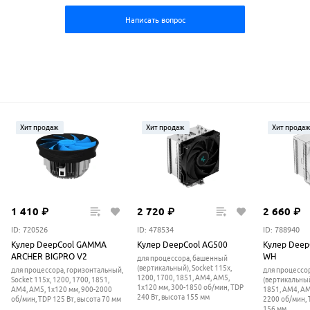
Написать вопрос
Хит продаж
Хит продаж
Хит прода
1
410
₽
2
720
₽
2
660
₽
ID: 720526
ID: 478534
ID: 788940
Кулер DeepCool GAMMA
Кулер DeepCool AG500
Кулер Deep
ARCHER BIGPRO V2
WH
для процессора, башенный
(вертикальный), Socket 115x,
для процессора, горизонтальный,
для процессо
1200, 1700, 1851, AM4, AM5,
Socket 115x, 1200, 1700, 1851,
(вертикальный
1x120 мм, 300-1850 об/мин, TDP
AM4, AM5, 1x120 мм, 900-2000
1851, AM4, AM
240 Вт, высота 155 мм
об/мин, TDP 125 Вт, высота 70 мм
2200 об/мин, 
156 мм