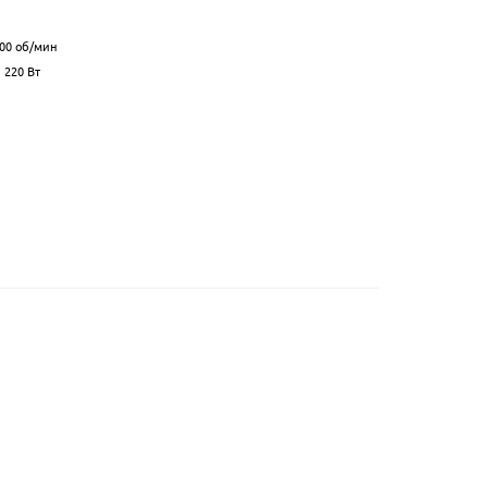
00
об/мин
:
220
Вт