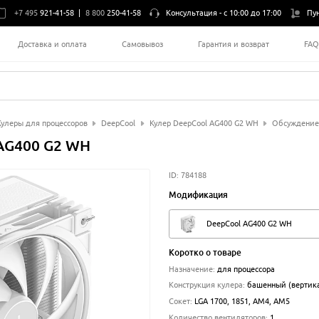
+7 495
921-41-58
|
8 800
250-41-58
Консультация -
с 10:00 до 17:00
Пу
Доставка и оплата
Самовывоз
Гарантия и возврат
FA
Кулеры для процессоров
DeepCool
Кулер DeepCool AG400 G2 WH
Обсуждение
 AG400 G2 WH
ID:
784188
Модификация
DeepCool AG400 G2 WH
Коротко о товаре
Назначение
:
для процессора
Конструкция кулера
:
башенный (вертик
Сокет
:
LGA 1700, 1851, AM4, AM5
Количество вентиляторов
:
1