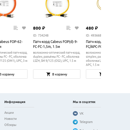
800
₽
480
₽
ID: 734248
ID: 493668
abeus FOP-62-
Патч-корд Cabeus FOP(d)-9-
Патч-корд Cabeus FOP(s)-9-
м
FC-FC-1,5m, 1.5м
FC/APC-FC/APC-1,5m, 1.5м
ический патч-корд,
волоконно-оптический патч-корд,
волоконно-оптический патч-кор
ы FC - FC, оболочка
duplex, разъёмы FC - FC, оболочка
simplex, разъёмы FC - FC,
/125 (OM1), UPC, 3 м
LSZH, SM 9/125 (OS2), UPC, 1.5 м
оболочка LSZH, SM 9/125 (OS2),
APC, 1.5 м
В корзину
В корзину
В корзину
Информация
Мы в соцсетях
Акции
VK
Новости
Telegram
Обзоры