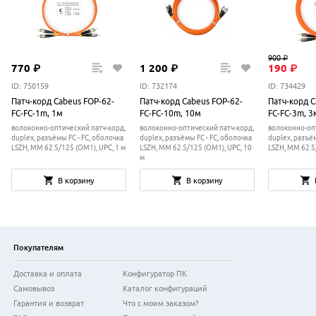
900
₽
770
₽
1
200
₽
190
₽
ID: 750159
ID: 732174
ID: 734429
Патч-корд Cabeus FOP-62-
Патч-корд Cabeus FOP-62-
Патч-корд C
FC-FC-1m, 1м
FC-FC-10m, 10м
FC-FC-3m, 3
волоконно-оптический патч-корд,
волоконно-оптический патч-корд,
волоконно-опт
duplex, разъёмы FC - FC, оболочка
duplex, разъёмы FC - FC, оболочка
duplex, разъём
LSZH, MM 62.5/125 (OM1), UPC, 1 м
LSZH, MM 62.5/125 (OM1), UPC, 10
LSZH, MM 62.5
м
В корзину
В корзину
Покупателям
Доставка и оплата
Конфигуратор ПК
Самовывоз
Каталог конфигураций
Гарантия и возврат
Что с моим заказом?