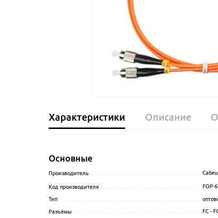
Характеристики
Описание
О
Основные
Cabeu
Производитель
........................................................
FOP-6
Код производителя
...................................................
оптов
Тип
......................................................................
FC - F
Разъёмы
...............................................................