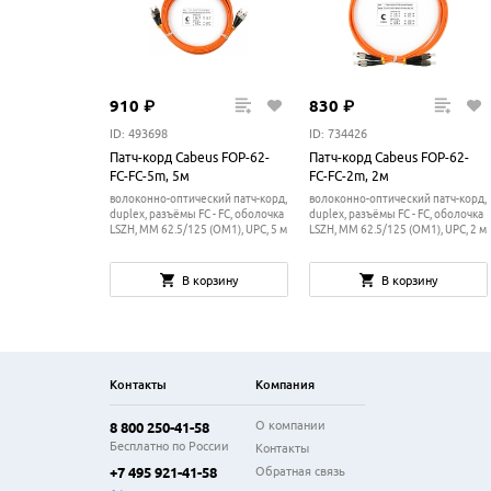
910
₽
830
₽
ID: 493698
ID: 734426
Патч-корд Cabeus FOP-62-
Патч-корд Cabeus FOP-62-
FC-FC-5m, 5м
FC-FC-2m, 2м
волоконно-оптический патч-корд,
волоконно-оптический патч-корд,
duplex, разъёмы FC - FC, оболочка
duplex, разъёмы FC - FC, оболочка
LSZH, MM 62.5/125 (OM1), UPC, 5 м
LSZH, MM 62.5/125 (OM1), UPC, 2 м
В корзину
В корзину
Контакты
Компания
О компании
8 800 250-41-58
Бесплатно по России
Контакты
Обратная связь
+7 495 921-41-58