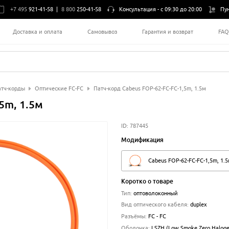
+7 495
921-41-58
|
8 800
250-41-58
Консультация -
с 09:30 до 20:00
Пу
Доставка и оплата
Самовывоз
Гарантия и возврат
FA
тч-корды
Оптические FC-FC
Патч-корд Cabeus FOP-62-FC-FC-1,5m, 1.5м
5m, 1.5м
ID:
787445
Модификация
Cabeus FOP-62-FC-FC-1,5m, 1.
Коротко о товаре
Тип
:
оптоволоконный
Вид оптического кабеля
:
duplex
Разъёмы
:
FC - FC
Оболочка
:
LSZH (Low Smoke Zero Haloge