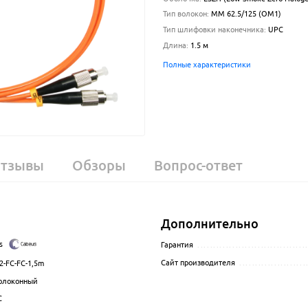
Тип волокон
:
MM 62.5/125 (OM1)
Тип шлифовки наконечника
:
UPC
Длина
:
1.5
м
Полные характеристики
тзывы
Обзоры
Вопрос-ответ
Дополнительно
s
.................................................................................................
Гарантия
..................................
Сайт производителя
.....................
2-FC-FC-1,5m
.................................................................................................
олоконный
................................................................................................
C
.................................................................................................