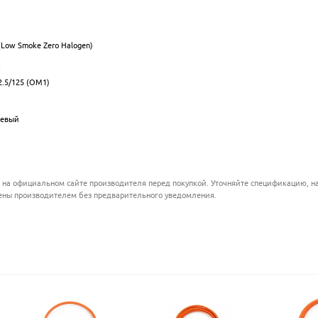
.................................................................................................
.................................................................................................
(Low Smoke Zero Halogen)
.................................................................................................
x
................................................................................................
.5/125 (OM1)
................................................................................................
.................................................................................................
жевый
.................................................................................................
 на официальном сайте производителя перед покупкой. Уточняйте спецификацию, на
ены производителем без предварительного уведомления.