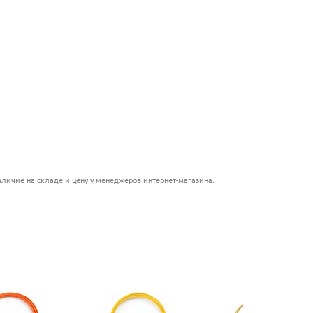
.....................................
...............................................
.........................................
..........................................................
............................................
.............................................................
...................................
личие на складе и цену у менеджеров интернет-магазина.