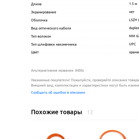
1.5
м
Длина
..................................................................
нет
Экранирование
........................................................
LSZH 
Оболочка
..............................................................
duple
Вид оптического кабеля
..............................................
MM 62
Тип волокон
............................................................
UPC
Тип шлифовки наконечника
..........................................
оран
Цвет
....................................................................
Альтернативное название: 8400c
Уважаемые покупатели! Пожалуйста, проверяйте описание товара
Внешний вид, комплектация и характеристики могут быть измен
Сообщить об ошибке в описании
Похожие товары
12