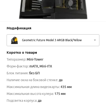
Модификация
Geometric Future Model 3 ARGB Black/Yellow
Коротко о товаре
Типоразмер
:
Mini-Tower
Форм-фактор
:
mATX, Mini-ITX
Блок питания
:
без БП
Наличие окна на боковой стенке
:
да
Максимальная длина видеокарты
:
435
мм
Максимальная высота кулера
:
175
мм
Подсветка корпуса
:
да