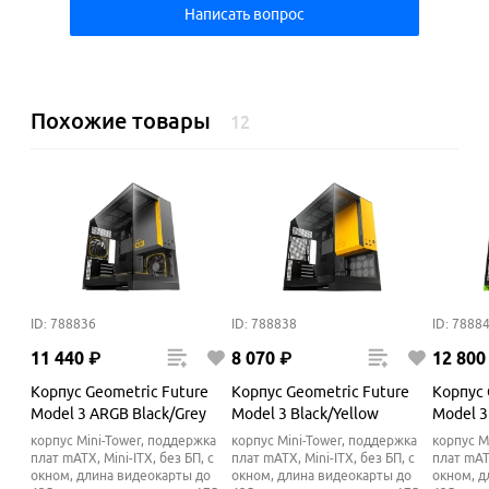
Написать вопрос
Похожие товары
12
ID: 788836
ID: 788838
ID: 7888
11
440
₽
8
070
₽
12
800
Корпус Geometric Future
Корпус Geometric Future
Корпус 
Model 3 ARGB Black/Grey
Model 3 Black/Yellow
Model 3
корпус Mini-Tower, поддержка
корпус Mini-Tower, поддержка
корпус M
плат mATX, Mini-ITX, без БП, с
плат mATX, Mini-ITX, без БП, с
плат mATX
окном, длина видеокарты до
окном, длина видеокарты до
окном, д