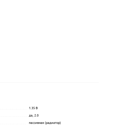
тор)
1.35
В
...............................................
.................................................................................................
да
, 2.0
.................................................................................................
....................................................
пассивная (радиатор)
.................................................................................................
.............................................