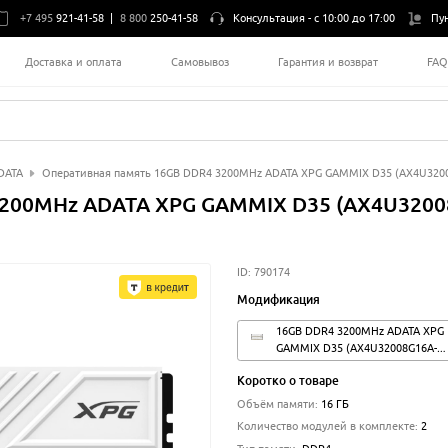
+7 495
921-41-58
|
8 800
250-41-58
Консультация -
с 10:00 до 17:00
Пу
Доставка и оплата
Самовывоз
Гарантия и возврат
FA
DATA
Оперативная память 16GB DDR4 3200MHz ADATA XPG GAMMIX D35 (AX4U3200
3200MHz ADATA XPG GAMMIX D35 (AX4U320
ID:
790174
Модификация
16GB DDR4 3200MHz ADATA XPG
GAMMIX D35 (AX4U32008G16A-
DTWHD35) (2x8GB KIT)
Коротко о товаре
Объём памяти
:
16 ГБ
Количество модулей в комплекте
:
2