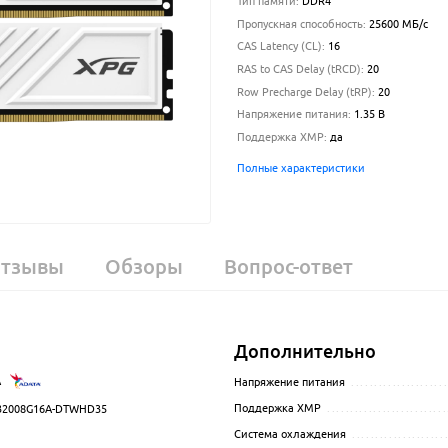
Тип памяти
:
DDR4
Пропускная способность
:
25600
МБ/с
CAS Latency (CL)
:
16
RAS to CAS Delay (tRCD)
:
20
Row Precharge Delay (tRP)
:
20
Напряжение питания
:
1.35
В
Поддержка XMP
:
да
Система охлаждения
:
пассивная (радиа
Полные характеристики
тзывы
Обзоры
Вопрос-ответ
Дополнительно
A
.................................................................................................
Напряжение питания
....................
Поддержка XMP
..........................
32008G16A-DTWHD35
.................................................................................................
Система охлаждения
....................
.................................................................................................