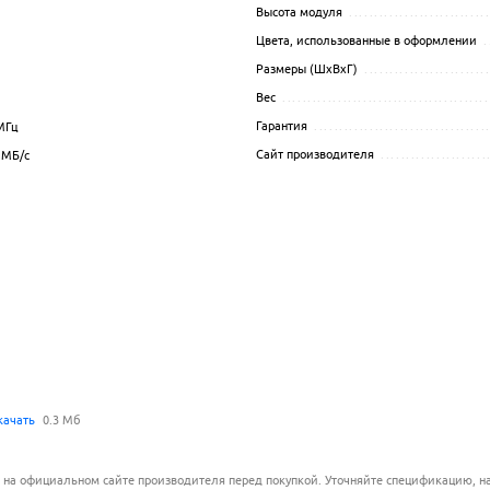
Высота модуля
...........................
.................................................................................................
Цвета, использованные в оформлении
.
................................................................................................
Размеры (ШхВхГ)
........................
.................................................................................................
Вес
.........................................
.................................................................................................
Гарантия
..................................
Гц
.................................................................................................
Сайт производителя
.....................
МБ/с
.................................................................................................
.................................................................................................
.................................................................................................
.................................................................................................
качать
0.3 Мб
.................................................................................................
 на официальном сайте производителя перед покупкой. Уточняйте спецификацию, на