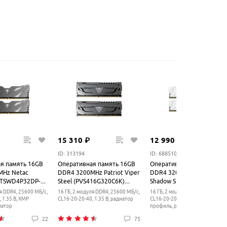
15
310
₽
12
990
₽
ID: 313194
ID: 688510
я память 16GB
Оперативная память 16GB
Оперативная память 16G
MHz Netac
DDR4 3200MHz Patriot Viper
DDR4 3200MHz Netac
(NTSWD4P32DP-
Steel (PVS416G320C6K)
Shadow S White
 KIT)
(2x8GB KIT)
(NTSSD4P32DP-16W) (2x8
ля DDR4, 25600 МБ/с,
16 ГБ, 2 модуля DDR4, 25600 МБ/с,
16 ГБ, 2 модуля DDR4, 25600 МБ
KIT)
 1.35 В, XMP
CL16-20-20-40, 1.35 В, радиатор
CL16-20-20-40, 1.35 В, XMP
иатор
профиль, радиатор
22
75