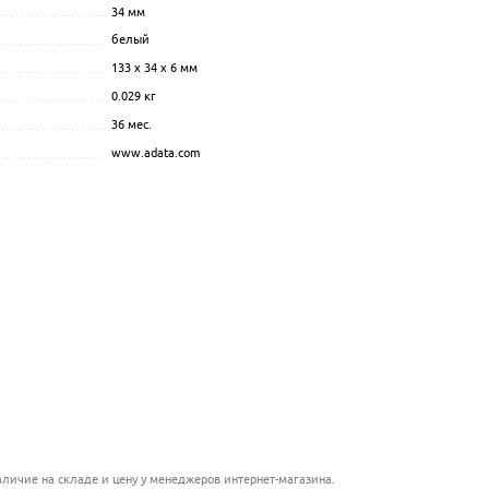
34
мм
.................................................................................................
..........................................
белый
.................................................................................................
...............................................
133 x 34 x 6 мм
.................................................................................................
.......................................................
0.029 кг
................................................................................................
....................................................................
36 мес.
.................................................................................................
.................................................
www.adata.com
.................................................................................................
.........................................................
................................................
........................................................
...........................................................
..........................................
личие на складе и цену у менеджеров интернет-магазина.