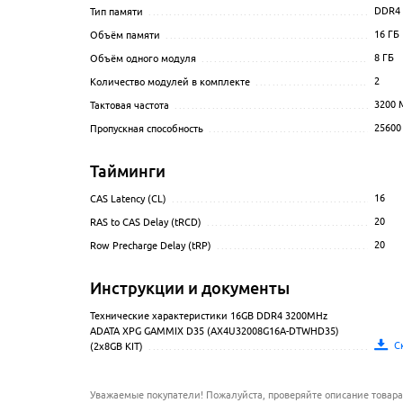
DDR4
Тип памяти
.............................................................
16 ГБ
Объём памяти
.........................................................
8 ГБ
Объём одного модуля
................................................
2
Количество модулей в комплекте
...................................
3200
М
Тактовая частота
......................................................
25600
Пропускная способность
..............................................
Тайминги
16
CAS Latency (CL)
.......................................................
20
RAS to CAS Delay (tRCD)
...............................................
20
Row Precharge Delay (tRP)
............................................
Инструкции и документы
Технические характеристики 16GB DDR4 3200MHz
ADATA XPG GAMMIX D35 (AX4U32008G16A-DTWHD35)
С
(2x8GB KIT)
.............................................................
Уважаемые покупатели! Пожалуйста, проверяйте описание товара