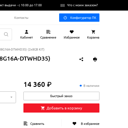
нкт выдачи -
с 10:00 до 17:00
Что с моим заказом?
Q
Контакты
Конфигуратор ПК
Кабинет
Сравнение
Избранное
Корзина
8G16A-DTWHD35) (2x8GB KIT)
08G16A-DTWHD35)
14 360 ₽
14
360
₽
В наличии
Быстрый заказ
Добавить в корзину
Сравнить
В избранное