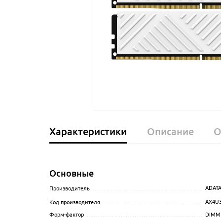
Характеристики
Описание
О
Основные
ADAT
Производитель
........................................................
AX4U
Код производителя
...................................................
DIMM
Форм-фактор
..........................................................