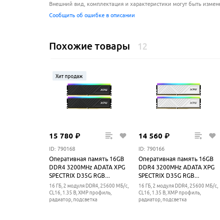
Внешний вид, комплектация и характеристики могут быть измен
Сообщить об ошибке в описании
Похожие товары
12
Хит продаж
15
780
₽
14
560
₽
ID: 790168
ID: 790166
Оперативная память 16GB
Оперативная память 16GB
DDR4 3200MHz ADATA XPG
DDR4 3200MHz ADATA XPG
SPECTRIX D35G RGB
SPECTRIX D35G RGB
(AX4U32008G16A-
(AX4U32008G16A-
16 ГБ, 2 модуля DDR4, 25600 МБ/с,
16 ГБ, 2 модуля DDR4, 25600 МБ/с,
DTBKD35G) (2x8GB KIT)
DTWHD35G) (2x8GB KIT)
CL16, 1.35 В, XMP профиль,
CL16, 1.35 В, XMP профиль,
радиатор, подсветка
радиатор, подсветка