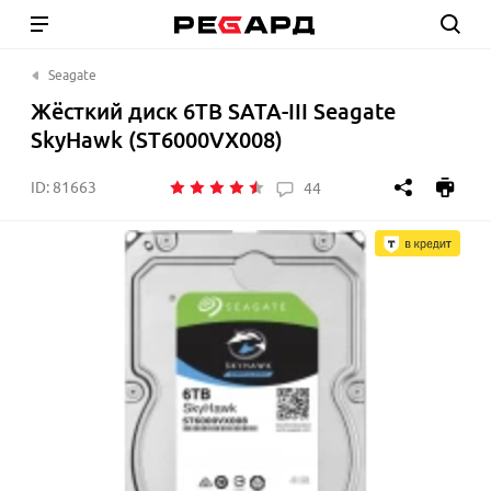
Seagate
Жёсткий диск 6TB SATA-III Seagate
SkyHawk (ST6000VX008)
ID:
81663
44