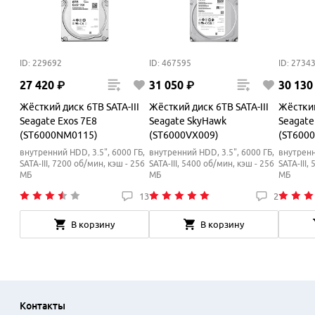
ID: 229692
ID: 467595
ID: 2734
27
420
₽
31
050
₽
30
130
Жёсткий диск 6TB SATA-III
Жёсткий диск 6TB SATA-III
Жёсткий
Seagate Exos 7E8
Seagate SkyHawk
Seagate
(ST6000NM0115)
(ST6000VX009)
(ST600
внутренний HDD, 3.5", 6000 ГБ,
внутренний HDD, 3.5", 6000 ГБ,
внутренн
SATA-III, 7200 об/мин, кэш - 256
SATA-III, 5400 об/мин, кэш - 256
SATA-III,
МБ
МБ
МБ
13
2
В корзину
В корзину
Контакты