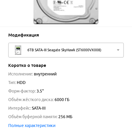
Модификация
6TB SATA-III Seagate SkyHawk (ST6000VX008)
Коротко о товаре
Исполнение
:
внутренний
Тип
:
HDD
Форм-фактор
:
3.5"
Объём жёсткого диска
:
6000
ГБ
Интерфейс
:
SATA-III
Объём буферной памяти
:
256
МБ
Полные характеристики