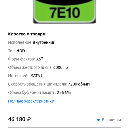
Коротко о товаре
Исполнение
:
внутренний
Тип
:
HDD
Форм-фактор
:
3.5"
Объём жёсткого диска
:
6000
ГБ
Интерфейс
:
SATA-III
Скорость вращения шпинделя
:
7200 об/мин
Объём буферной памяти
:
256
МБ
Полные характеристики
46 180 ₽
46
180
₽
В наличии