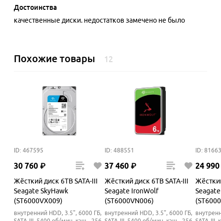
Достоинства
качественные диски. недостатков замечено не было
Похожие товары
12
ID: 467595
ID: 488551
ID: 8166
30
760
₽
37
460
₽
24
990
Жёсткий диск 6TB SATA-III
Жёсткий диск 6TB SATA-III
Жёсткий
Seagate SkyHawk
Seagate IronWolf
Seagate
(ST6000VX009)
(ST6000VN006)
(ST600
внутренний HDD, 3.5", 6000 ГБ,
внутренний HDD, 3.5", 6000 ГБ,
внутренн
SATA-III, 5400 об/мин, кэш - 256
SATA-III, 5400 об/мин, кэш - 256
SATA-III,