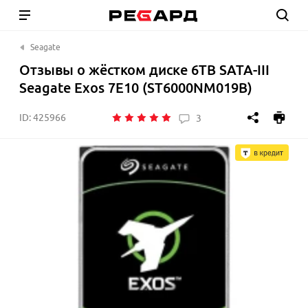
Seagate
Отзывы о жёстком диске 6TB SATA-III
Seagate Exos 7E10 (ST6000NM019B)
ID:
425966
3