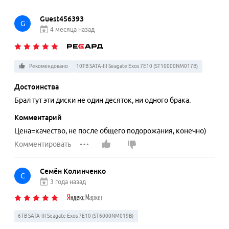
Guest456393
G
4 месяца назад
Рекомендовано
10TB SATA-III Seagate Exos 7E10 (ST10000NM017B)
Достоинства
Брал тут эти диски не один десяток, ни одного брака.
Комментарий
Цена=качество, не после общего подорожания, конечно)
Комментировать
Семён Колинченко
С
3 года назад
6TB SATA-III Seagate Exos 7E10 (ST6000NM019B)