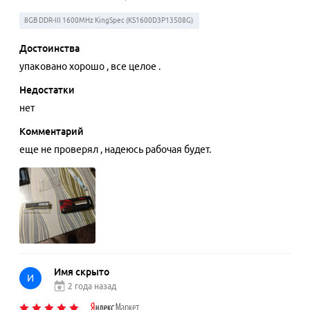
8GB DDR-III 1600MHz KingSpec (KS1600D3P13508G)
Достоинства
упаковано хорошо , все целое .
Недостатки
нет
Комментарий
еще не проверял , надеюсь рабочая будет.
Имя скрыто
И
2 года назад