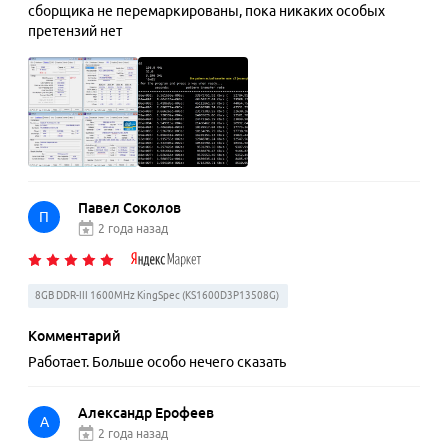
сборщика не перемаркированы, пока никаких особых
претензий нет
Павел Соколов
П
2 года назад
8GB DDR-III 1600MHz KingSpec (KS1600D3P13508G)
Комментарий
Работает. Больше особо нечего сказать
Александр Ерофеев
А
2 года назад