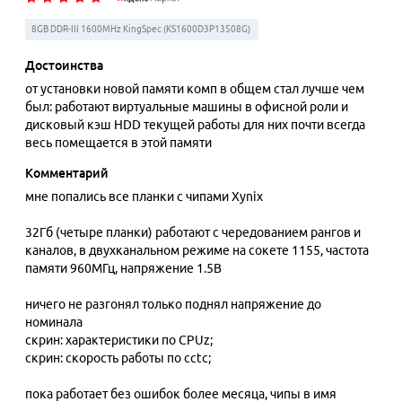
8GB DDR-III 1600MHz KingSpec (KS1600D3P13508G)
Достоинства
от установки новой памяти комп в общем стал лучше чем
был: работают виртуальные машины в офисной роли и
дисковый кэш HDD текущей работы для них почти всегда
весь помещается в этой памяти
Комментарий
мне попались все планки с чипами Xynix
32Гб (четыре планки) работают с чередованием рангов и
каналов, в двухканальном режиме на сокете 1155, частота
памяти 960МГц, напряжение 1.5В
ничего не разгонял только поднял напряжение до
номинала
скрин: характеристики по CPUz;
скрин: скорость работы по cctc;
пока работает без ошибок более месяца, чипы в имя