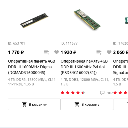
ID: 653701
ID: 111577
ID: 1762
1
770
₽
1
920
₽
2
060
Оперативная память 4GB
Оперативная память 4GB
Операт
DDR-III 1600MHz Digma
DDR-III 1600MHz Patriot
DDR-III
(DGMAD31600004S)
(PSD34G16002(81))
Signatu
4 ГБ, DDR3, 12800 МБ/с, CL11-
4 ГБ, DDR3, 12800 МБ/с, CL11,
4 ГБ, DD
11-11-28, 1.35 В
1.5 В
1.5 В
102
В корзину
В корзину