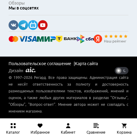
Обзоры
Мы в соцсетях
Пользовательское соглашение
Карта сайта
Дизайн
© 1997–
2026
Регард
. Все права защищены. Администрация сайта
не несёт ответственность за полноту и достоверность
размещаемых пользователями текстов, изображений, мнений и
оценок, а также любых других материалов в разделах "Отзывы",
"Обзоры", "Вопрос-ответ". Мнение автора может не совпадать с
мнением магазина.
Каталог
Избранное
Кабинет
Сравнение
Корзина