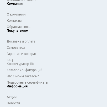
расширяют функциональность.

Компания
Выбор ноутбука с этой графической системой актуален для 
О компании
пользователей, которые ищут универсальное устройство 
Контакты
без компромиссов. Сочетание производительного 
Обратная связь
графического ядра с процессорами последних поколений 
Покупателям
создает надежный фундамент для многозадачности. 
Аппаратная поддержка технологий ускорения 
Доставка и оплата
искусственного интеллекта и потокового кодирования 
Самовывоз
видео добавляет преимуществ в профессиональных 
сценариях использования. Актуальные модели часто 
Гарантия и возврат
комплектуются экранами с высокой частотой обновления 
FAQ
и быстрыми накопителями.
Конфигуратор ПК
Каталог конфигураций
Что с моим заказом?
Подарочные сертификаты
Информация
Акции
Новости