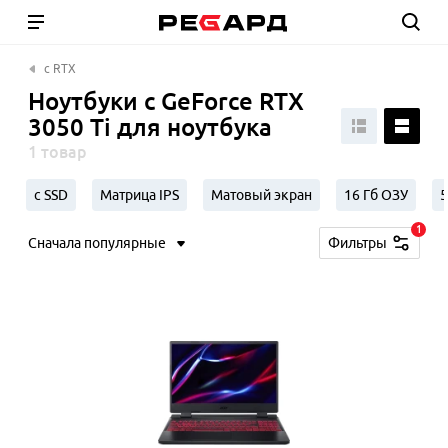
с RTX
Ноутбуки с GeForce RTX
3050 Ti для ноутбука
1 товар
с SSD
Матрица IPS
Матовый экран
16 Гб ОЗУ
5
1
Сначала популярные
Фильтры