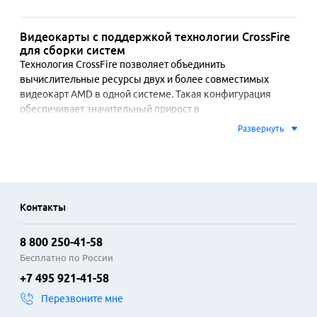
Видеокарты с поддержкой технологии CrossFire
для сборки систем
Технология CrossFire позволяет объединить 
вычислительные ресурсы двух и более совместимых 
видеокарт AMD в одной системе. Такая конфигурация 
обеспечивает значительный прирост в 
производительности графики, что особенно заметно в 
Развернуть
ресурсоемких задачах. Решение ориентировано на 
создание высокопроизводительных рабочих станций и 
игровых платформ, где требуется максимальная 
детализация и высокие частоты кадров в разрешениях 4K 
и выше. Совместная работа адаптеров распределяет 
Контакты
нагрузку, эффективно используя память и процессорные 
ядра каждого графического ускорителя.

8 800 250-41-58
Для развертывания такой системы необходима 
Бесплатно по России
материнская плата с несколькими слотами PCI-Express и 
+7 495 921-41-58
поддержкой CrossFire, а также достаточно мощный блок 
Перезвоните мне
питания. Современные реализации технологии часто 