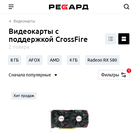
Видеокарты
Видеокарты с
поддержкой CrossFire
2 товара
8 ГБ
AFOX
AMD
4 ГБ
Radeon RX 580
1
Сначала популярные
Фильтры
Хит продаж