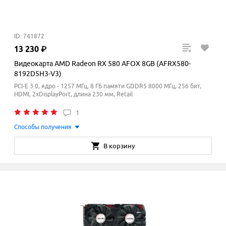
ID: 741872
13
230
₽
Видеокарта AMD Radeon RX 580 AFOX 8GB (AFRX580-
8192D5H3-V3)
PCI-E 3.0, ядро - 1257 МГц, 8 ГБ памяти GDDR5 8000
МГц
, 256 бит,
HDMI, 2xDisplayPort, длина 230 мм, Retail
1
Способы получения
В корзину