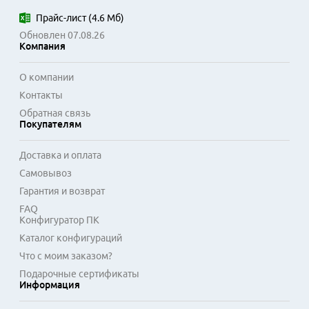
используют для соединения карт мостовые соединители 
или работают через шину PCIe, обеспечивая высокую 
Прайс-лист
(
4.6 Мб
)
пропускную способность для обмена данными. 
Обновлен 07.08.26
Совместимость определяется серией и семейством 
Компания
графических процессоров, что требует внимательного 
изучения технических характеристик.

О компании
Контакты
Сфера применения не ограничивается только играми. 
Обратная связь
Связка видеокарт с CrossFire востребована в 
Покупателям
профессиональном монтаже видео, рендеринге 
трехмерных сцен, работе с системами виртуальной 
Доставка и оплата
реальности и сложными инженерными симуляциями. Это 
Самовывоз
решение для тех, кто нацелен на масштабируемость 
графической подсистемы и готов к тонкой настройке 
Гарантия и возврат
оборудования для достижения пиковой 
FAQ
производительности.
Конфигуратор ПК
Каталог конфигураций
Что с моим заказом?
Подарочные сертификаты
Информация