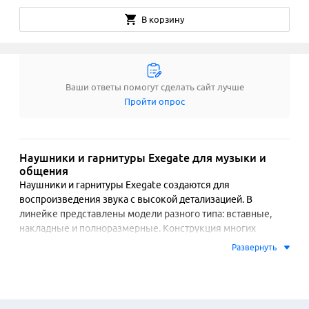
В корзину
Ваши ответы помогут сделать сайт лучше
Пройти опрос
Наушники и гарнитуры Exegate для музыки и
общения
Наушники и гарнитуры Exegate создаются для 
воспроизведения звука с высокой детализацией. В 
линейке представлены модели разного типа: вставные, 
накладные и полноразмерные. Конструкция многих 
наушников предусматривает складывающийся механизм и 
Развернуть
поворотные амбушюры для удобной транспортировки и 
хранения. Акцент сделан на эргономике, что обеспечивает 
комфорт при длительном использовании. Для 
изготовления применяются износостойкие материалы, 